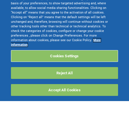
basis of your preferences, to show targeted advertising and, where
available, to allow social media sharing functionalities. Clicking on
“Accept all” means that you agree to the activation of all cookies.
Clicking on "Reject all" means that the default settings will be left
unchanged and, therefore, browsing will continue without cookies or
other tracking tools other than technical or technical analytics. To
check the categories of cookies, configure or change your cookie
preferences , please click on Change Preferences. For more
information about cookies, please see our Cookie Policy.
More
TeamSystem S.p.A. società con socio unico soggetta all’attività di direzione e
information
coordinamento di TeamSystem Holdco S.p.A. - Cap. Soc. € 24.000.000 I.v. -
C.C.I.A.A. delle Marche - P.I. 01035310414
Cookies Settings
Sede Legale e Amministrativa: Via Sandro Pertini, 88 - 61122 Pesaro (PU) -
Tutti i diritti riservati
Reject All
Websolute
Accept All Cookies