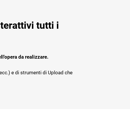
Progettazione strutturale
Software giornale dei Lavori
Cybersecurity
Software Facility Management
Sostenibilità ed efficienza
rattivi tutti i
ALTRI GESTIONALI
Gestione del personale di cantiere
Cybersecurity
ll'opera da realizzare.
 ecc.) e di strumenti di Upload che