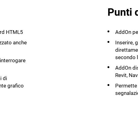
Punti 
dard HTML5
AddOn pe
izzato anche
Inserire, 
direttame
secondo l
 interrogare
AddOn disp
Revit, Na
i di
te grafico
Permette d
segnalazi