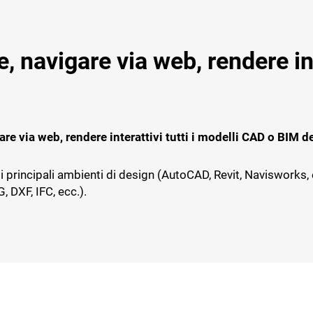
, navigare via web, rendere inte
E IMPRESE
TICHE
ce
r il service e assistenza
re via web, rendere interattivi tutti i modelli CAD o BIM de
impresa impiantistica
 i principali ambienti di design (AutoCAD, Revit, Navisworks,
, DXF, IFC, ecc.).