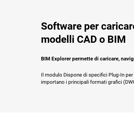
Software per caricare
BADGE, ITP E SICUREZZA
GESTIONAL
IMPIANTIS
modelli CAD o BIM
TS Safety&Compliance
Sicurezza, compliance e badge digitale
BPM Servi
di cantiere
Gestionale pe
BIM Explorer permette di caricare, naviga
tecnica dell’
Il modulo Dispone di specifici Plug-In per
importano i principali formati grafici (DWG