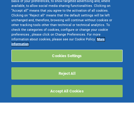
basis of your preferences, to show targeted advertising and, where
available, to allow social media sharing functionalities. Clicking on
“Accept all” means that you agree to the activation of all cookies.
Clicking on "Reject all" means that the default settings will be left
unchanged and, therefore, browsing will continue without cookies or
other tracking tools other than technical or technical analytics. To
check the categories of cookies, configure or change your cookie
preferences , please click on Change Preferences. For more
information about cookies, please see our Cookie Policy.
More
TeamSystem S.p.A. società con socio unico soggetta all’attività di direzione e
information
coordinamento di TeamSystem Holdco S.p.A. - Cap. Soc. € 24.000.000 I.v. -
C.C.I.A.A. delle Marche - P.I. 01035310414
Cookies Settings
Sede Legale e Amministrativa: Via Sandro Pertini, 88 - 61122 Pesaro (PU) -
Tutti i diritti riservati
Reject All
Websolute
Accept All Cookies