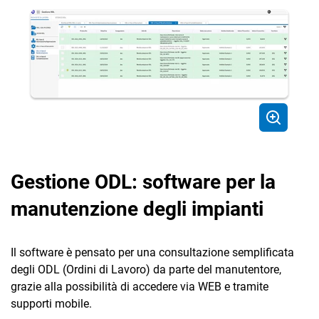
Gestione
Definizione Piani
Adempimenti
di Intervento
Emissione Ordini
di Manutenzione
CRM
Segnalazioni
Guasti e
Ecommerce
Chiamate
Email Marketing
Gestione ODL: software per la
Gestione ODL
Fatturazione
manutenzione degli impianti
Cruscotto
Financial Solutions
Manutenzioni
Il software è pensato per una consultazione semplificata
HR
degli ODL (Ordini di Lavoro) da parte del manutentore,
Trust Services
grazie alla possibilità di accedere via WEB e tramite
supporti mobile.