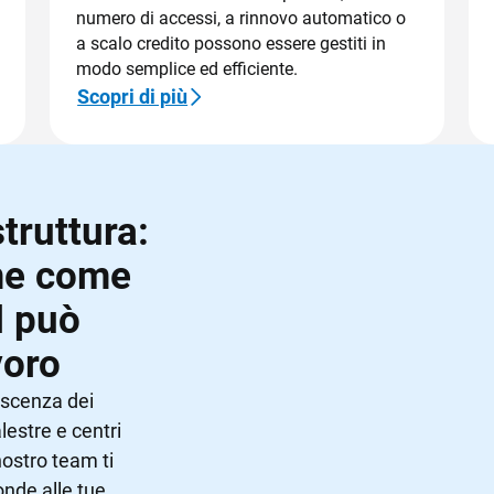
numero di accessi, a rinnovo automatico o
a scalo credito possono essere gestiti in
modo semplice ed efficiente.
Scopri di più
struttura:
me come
d può
voro
oscenza dei
lestre e centri
 nostro team ti
nde alle tue