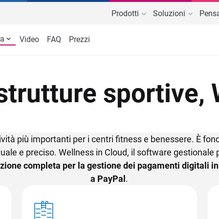
Prodotti
Soluzioni
Pensa
va
Video
FAQ
Prezzi
 Cloud
EvolutionFit
Iscritti e abbonamenti
Piscine e impianti natatori
P
I
palestre e centri fitness
Software e app per l'allenamen
incassi
ianti natatori
Controllo accessi
SPA e centro benessere
Schede e allenamento
Parchi acquatici e a tema
C
C
strutture sportive,
le
Prenotazioni Corsi e Lezioni
Scopri tutte le strutture
Comunicazione con gli utenti
Scuole sport
C
 e automazione
Multiazienda e Network
ività più importanti per i centri fitness e benessere. È f
ale e preciso. Wellness in Cloud, il software gestionale 
e funzionalità
zione completa per la gestione dei pagamenti digitali i
a PayPal
.