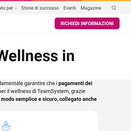
to per
Storie di successo
Eventi
Magazine
RICHIEDI INFORMAZIONI
renotazione corsi
struttori e personal trainer
AREE DI INTERESSE
to
Analisi e Statistiche
Parco acquatico e tematico
Abbonamenti a rinnovo automatico
ontabilità
entri estetici, spa e benessere
 Wellness in
Abbonamenti e listini
Pagamenti diretti
entri yoga e pilates
Compensi sportivi
Ecosystem e Touch
Certificati medici sportivi
ondamentale garantire che i
pagamenti dei
per il wellness di TeamSystem, grazie
Ricevute/scontrini detrazioni minori
n modo semplice e sicuro, collegato anche
Segnalazione illeciti sportivi
ALTRI GESTIONALI