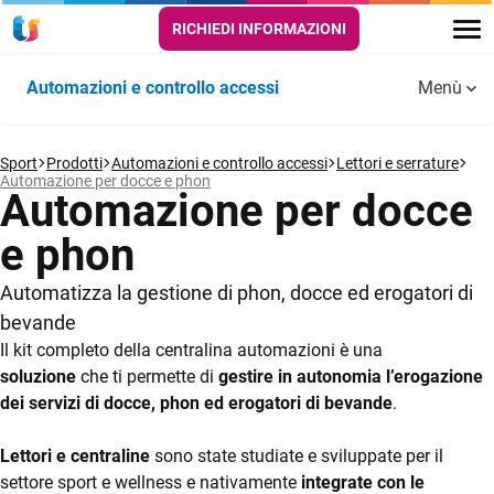
RICHIEDI INFORMAZIONI
Automazioni e controllo accessi
Menù
Tornelli e varchi
Sport
Prodotti
Automazioni e controllo accessi
Lettori e serrature
Automazione per docce e phon
Automazione per docce
Tessere e bracciali
e phon
Lettori e serrature
Automatizza la gestione di phon, docce ed erogatori di
bevande
Il kit completo della centralina automazioni è una
soluzione
che ti permette di
gestire in autonomia l’erogazione
dei servizi di docce, phon ed erogatori di bevande
.
Lettori e centraline
sono state studiate e sviluppate per il
settore sport e wellness e nativamente
integrate con le