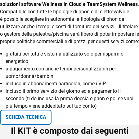
soluzioni software Wellness in Cloud e TeamSystem Wellness
.
Compatibile con tutte le tipologie di phon e di elettrovalvole
è possibile scegliere in autonomia la tipologia di phon da
utilizzare anche i tempi e costi di fornitura dei servizi. Il titolare
o gestore della palestra/piscina sarà libero di poter impostare le
proprie politiche commerciali e di prezzi per questi servizi come:
CRM
Ecommerce
gratuiti per tutti e sistema utilizzato solo per risparmio
energetico
Email Marketing
a pagamento con anche tempi personalizzabili per
uomo/donna/bambini
Fatturazione
incluso in abbonamenti particolari, come i VIP
Financial Solutions
incluso il primo servizio del giorno ed a pagamento il
secondo (ti do inclusa la prima doccia e phon e poi se vuoi
HR
più tempo viene addebitato sul tuo conto)
Trust Services
SCHEDA TECNICA
Il KIT è composto dai seguenti
TeamSystem Corporate