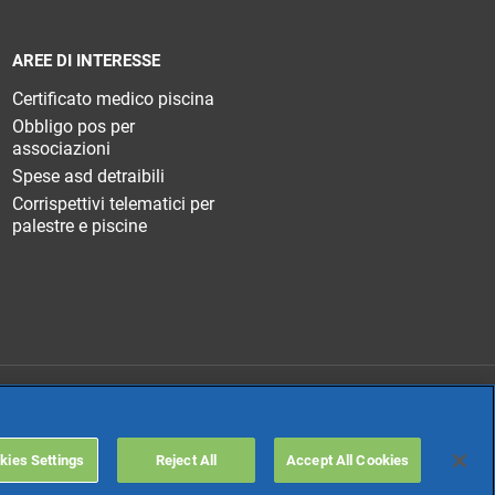
AREE DI INTERESSE
Certificato medico piscina
Obbligo pos per
associazioni
Spese asd detraibili
Corrispettivi telematici per
palestre e piscine
TeamSystem Holdco
kies Settings
Reject All
Accept All Cookies