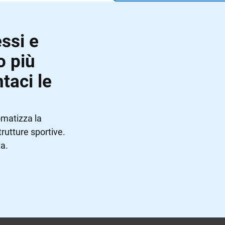
ssi e
o più
taci le
omatizza la
trutture sportive.
a.