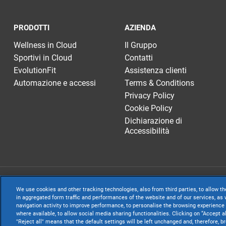
PRODOTTI
AZIENDA
Wellness in Cloud
Il Gruppo
Sportivi in Cloud
Contatti
EvolutionFit
Assistenza clienti
Automazione e accessi
Terms & Conditions
Privacy Policy
Cookie Policy
Dichiarazione di
Accessibilità
TeamSystem S.p.A
We use cookies and other tracking technologies, also from third parties, to allow th
S.p.A. - Cap. Soc
in aggregated form traffic and performances of the website and of our services, as w
navigation activity to improve performance, to personalise the browsing experience 
Sede Legale e Amm
where available, to allow social media sharing functionalities. Clicking on “Accept a
"Reject all" means that the default settings will be left unchanged and, therefore, b