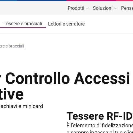
Prodotti
Soluzioni
Pensa
Tessere e bracciali
Lettori e serrature
 Cloud
EvolutionFit
Iscritti e abbonamenti
Piscine e impianti natatori
P
I
palestre e centri fitness
Software e app per l'allenamen
re e bracciali
Schede e allenamento
Parchi acquatici e a tema
C
C
Comunicazione con gli utenti
Scuole sport
C
r Controllo Accessi
tive
tachiavi e minicard
Tessere RF-ID
È l’elemento di fidelizzazio
e sempre in tasca al tuo clie