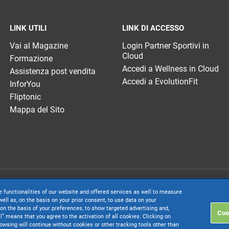
LINK UTILI
LINK DI ACCESSO
Vai al Magazine
Login Partner Sportivi in
Cloud
Formazione
Accedi a Wellness in Cloud
Assistenza post vendita
Accedi a EvolutionFit
InforYou
Fliptonic
Mappa del Sito
. società con socio unico soggetta all’attività di direzione e coordinamento di 
e functionalities of our website and offered services as well to measure
. € 24.000.000 I.v. - C.C.I.A.A. delle Marche - P.I. 01035310414
ell as, on the basis on your prior consent, to use data on your
on the basis of your preferences, to show targeted advertising and,
Coo
inistrativa: Via Sandro Pertini, 88 - 61122 Pesaro (PU) - Tutti i diritti riservati
ll” means that you agree to the activation of all cookies. Clicking on
rowsing will continue without cookies or other tracking tools other than