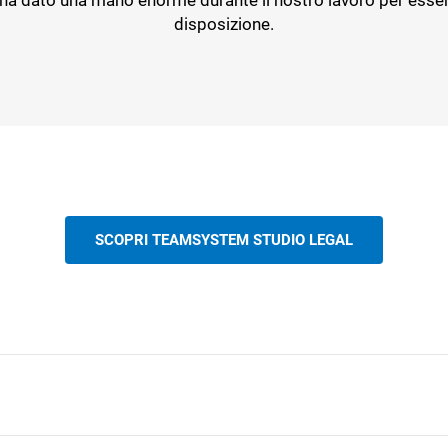
ha dato una mano enorme durante il nostro lavoro per esser
disposizione.
SCOPRI TEAMSYSTEM STUDIO LEGAL