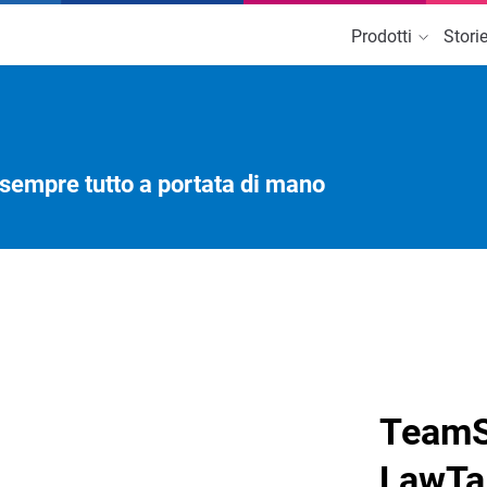
Prodotti
Stori
 PER STUDI E
DEPOSITI E ADEMPIMENTI 
AVVOCATI
 sempre tutto a portata di mano
 Studio Legal AI
Netlex in Cloud
 cloud più completo per
Gestione agenda, depositi e
egali
fatturazione
m Pec Manager
rt della Posta
rtificata
TeamS
LawTal