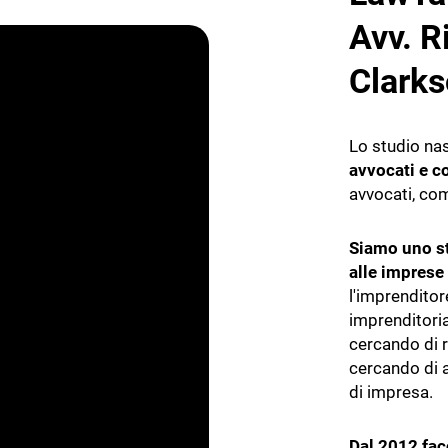
Avv. R
ORMATIVA CON
NZA ARTIFICIALE
Clark
tificiale per la ricerca e la
documenti legali
Lo studio na
avvocati e c
avvocati, com
Siamo uno st
alle imprese
l'imprenditor
imprenditori
cercando di r
cercando di a
di impresa.
Dal 2012 fac