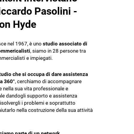
App Gestione Studio Legale
iccardo Pasolini -
Organizzazione dello studio legale
son Hyde
Prezzi Gestionale Studio Legale
sce nel 1967, è uno
studio associato di
Formazione accreditata
ommericalisti
, siamo in 28 persone tra
mercialisti e impiegati.
ALTRI GESTIONALI
Cybersecurity
udio che si occupa di dare assistenza
 a 360°
, cerchiamo di accompagnare
e nella sua vita professionale e
ale dandogli supporto e assistenza
isolvergli i problemi e soprattutto
iutarlo nella costruzione della sua attività
ciamo parte di un network