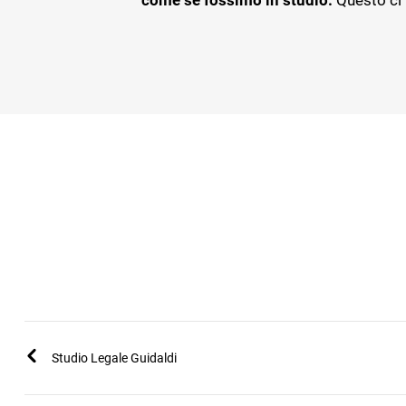
come se fossimo in studio.
Questo ci 
Studio Legale Guidaldi