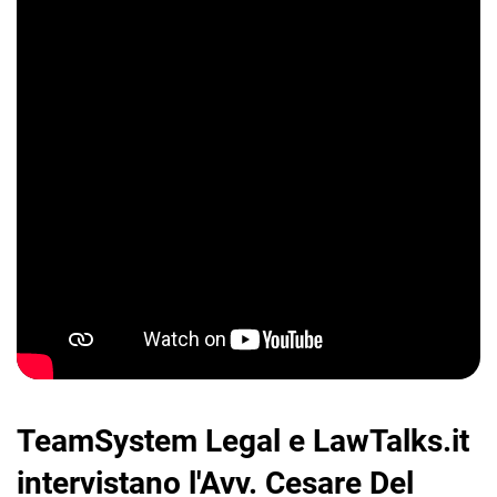
CRM
Ecommerce
Email Marketing
Fatturazione
Financial Solutions
HR
TeamSystem Legal e LawTalks.it
Trust Services
intervistano l'Avv. Cesare Del