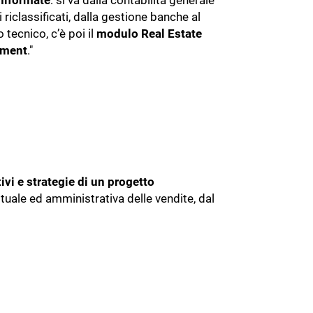
niformate
: si va dalla contabilità generale
i riclassificati, dalla gestione banche al
 tecnico, c’è poi il
modulo Real Estate
ement
."
ivi e strategie di un progetto
attuale ed amministrativa delle vendite, dal