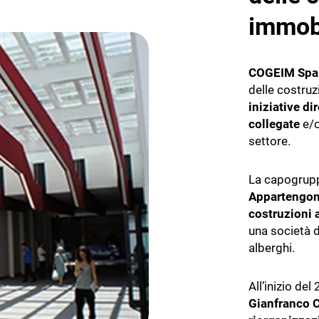
immobi
E IMPRESE
COGEIM Spa
TICHE
delle costruz
iniziative d
ce
collegate
e/o
r il service e assistenza
settore.
impresa impiantistica
La capogruppo
Appartengon
costruzioni a
una società d
alberghi.
All’inizio del
Gianfranco 