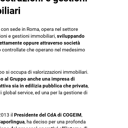
Progettazione strutturale
Software giornale dei Lavori
liari
Cybersecurity
Software Facility Management
Sostenibilità ed efficienza
ALTRI GESTIONALI
con sede in Roma, opera nel settore
ioni e gestioni immobiliari,
sviluppando
Gestione del personale di cantiere
irettamente oppure attraverso società
 controllate che operano nel medesimo
Cybersecurity
 si occupa di valorizzazioni immobiliari.
o al Gruppo anche una impresa di
ttiva sia in edilizia pubblica che privata
,
i global service, ed una per la gestione di
 2013 il
Presidente del CdA di COGEIM
,
Caporlingua
, ha deciso per una profonda