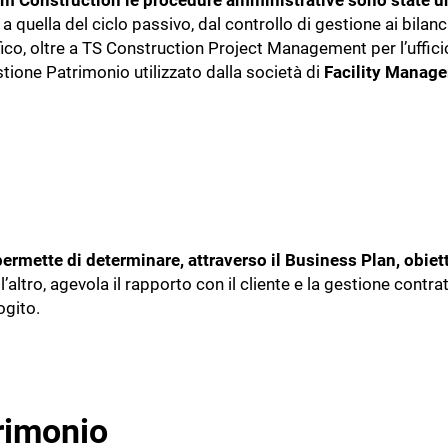
 Construction le procedure amministrative sono state u
o a quella del ciclo passivo, dal controllo di gestione ai bilanc
ifico, oltre a TS Construction Project Management per l’ufficio
stione Patrimonio utilizzato dalla società di
Facility Manag
permette di determinare, attraverso il Business Plan, obiett
ll’altro, agevola il rapporto con il cliente e la gestione contr
ogito.
rimonio