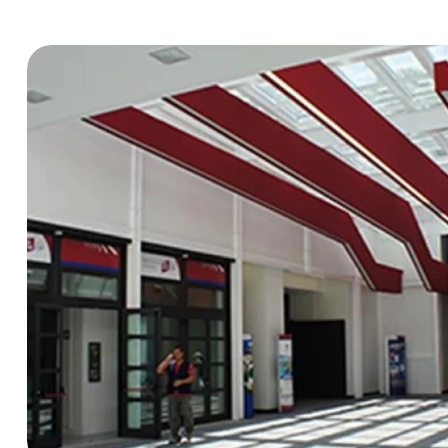
dipendenti
BADGE, ITP E SICUREZZA
GESTIONAL
IMPIANTIS
TS Safety&Compliance
Sicurezza, compliance e badge digitale
BPM Servi
di cantiere
Gestionale pe
tecnica dell’