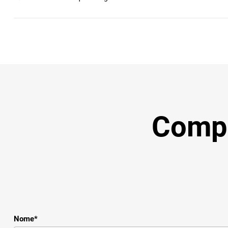
Compil
Nome
*