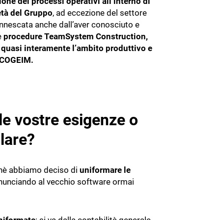
one dei processi operativi all’interno di
ietà del Gruppo
, ad eccezione del settore
innescata anche dall’aver conosciuto e
e
procedure TeamSystem Construction,
quasi interamente l’ambito produttivo e
i COGEIM.
le vostre esigenze o
olare?
hè abbiamo deciso di
uniformare le
rinunciando al vecchio software ormai