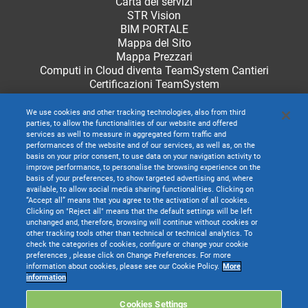
Carta dei servizi
STR Vision
BIM PORTALE
Mappa del Sito
Mappa Prezzari
Computi in Cloud diventa TeamSystem Cantieri
Certificazioni TeamSystem
We use cookies and other tracking technologies, also from third
parties, to allow the functionalities of our website and offered
services as well to measure in aggregated form traffic and
performances of the website and of our services, as well as, on the
basis on your prior consent, to use data on your navigation activity to
improve performance, to personalise the browsing experience on the
basis of your preferences, to show targeted advertising and, where
available, to allow social media sharing functionalities. Clicking on
“Accept all” means that you agree to the activation of all cookies.
Clicking on "Reject all" means that the default settings will be left
unchanged and, therefore, browsing will continue without cookies or
other tracking tools other than technical or technical analytics. To
check the categories of cookies, configure or change your cookie
preferences , please click on Change Preferences. For more
information about cookies, please see our Cookie Policy.
More
TeamSystem S.p.A. società con socio unico soggetta all’attività di direzione e
information
coordinamento di TeamSystem Holdco S.p.A. - Cap. Soc. € 24.000.000 I.v. -
C.C.I.A.A. delle Marche - P.I. 01035310414
Cookies Settings