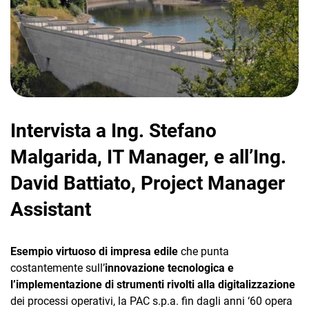
CRM
Intervista a Ing. Stefano
Ecommerce
Malgarida, IT Manager, e all’Ing.
Email Marketing
David Battiato, Project Manager
Fatturazione
Assistant
Financial Solutions
HR
Esempio virtuoso di impresa edile
che punta
costantemente sull’
innovazione tecnologica e
Trust Services
l’implementazione di strumenti rivolti alla digitalizzazione
dei processi operativi, la PAC s.p.a. fin dagli anni ‘60 opera