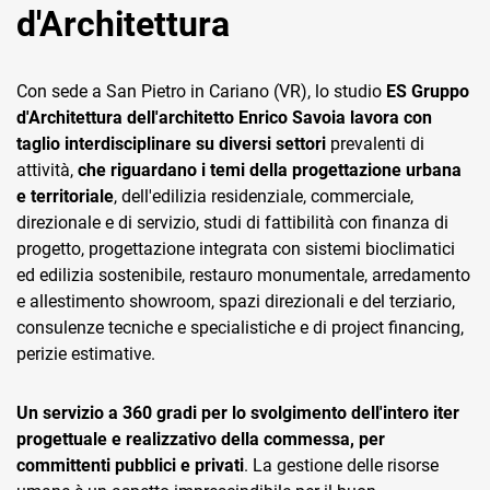
d'Architettura
Con sede a San Pietro in Cariano (VR), lo studio
ES Gruppo
d'Architettura dell'architetto Enrico Savoia lavora con
taglio interdisciplinare su diversi settori
prevalenti di
attività,
che riguardano i temi della progettazione urbana
CRM
e territoriale
, dell'edilizia residenziale, commerciale,
Ecommerce
direzionale e di servizio, studi di fattibilità con finanza di
progetto, progettazione integrata con sistemi bioclimatici
Email Marketing
ed edilizia sostenibile, restauro monumentale, arredamento
e allestimento showroom, spazi direzionali e del terziario,
Fatturazione
consulenze tecniche e specialistiche e di project financing,
Financial Solutions
perizie estimative.
HR
Un servizio a 360 gradi per lo svolgimento dell'intero iter
progettuale e realizzativo della commessa, per
Trust Services
committenti pubblici e privati
. La gestione delle risorse