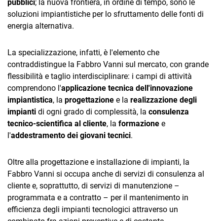
pubblici
; la nuova frontiera, in ordine di tempo, sono le
TeamSystem Corporate
soluzioni impiantistiche per lo sfruttamento delle fonti di
TeamSystem Store
energia alternativa.
La specializzazione, infatti, è l'elemento che
contraddistingue la Fabbro Vanni sul mercato, con grande
flessibilità e taglio interdisciplinare: i campi di attività
comprendono l'
applicazione tecnica dell'innovazione
impiantistica
, la
progettazione
e la
realizzazione degli
impianti
di ogni grado di complessità, la
consulenza
tecnico-scientifica al cliente
, la
formazione
e
l'
addestramento dei giovani tecnici
.
Oltre alla progettazione e installazione di impianti, la
Fabbro Vanni si occupa anche di servizi di consulenza al
cliente e, soprattutto, di servizi di manutenzione –
programmata e a contratto – per il mantenimento in
efficienza degli impianti tecnologici attraverso un