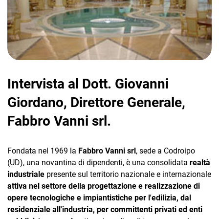
CRM
Intervista al Dott. Giovanni
Ecommerce
Giordano, Direttore Generale,
Fabbro Vanni srl.
Email Marketing
Fatturazione
Fondata nel 1969 la
Fabbro Vanni srl
, sede a Codroipo
Financial Solutions
(UD), una novantina di dipendenti, è una consolidata
realtà
industriale
presente sul territorio nazionale e internazionale
HR
attiva nel settore della progettazione e realizzazione di
Trust Services
opere tecnologiche e impiantistiche per l'edilizia, dal
residenziale all'industria, per committenti privati ed enti