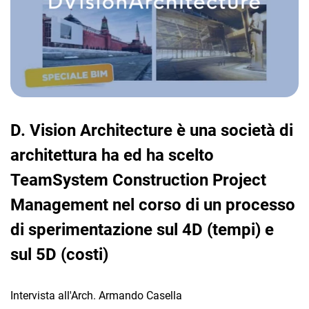
CRM
D. Vision Architecture è una società di
Ecommerce
architettura ha ed ha scelto
Email Marketing
TeamSystem Construction Project
Fatturazione
Management nel corso di un processo
Financial Solutions
di sperimentazione sul 4D (tempi) e
HR
sul 5D (costi)
Trust Services
Intervista all'Arch. Armando Casella