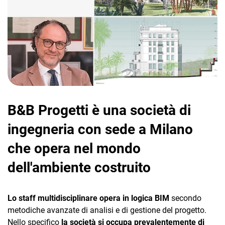
CRM
Ecommerce
B&B Progetti è una società di
Email Marketing
ingegneria con sede a Milano
Fatturazione
che opera nel mondo
Financial Solutions
dell'ambiente costruito
HR
Lo staff multidisciplinare opera in logica BIM
secondo
Trust Services
metodiche avanzate di analisi e di gestione del progetto.
Nello specifico
la società si occupa prevalentemente di