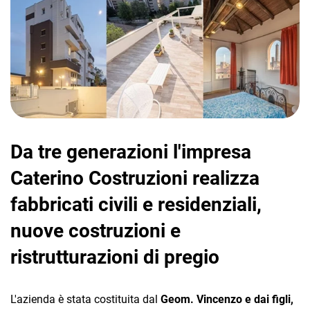
CRM
Ecommerce
Da tre generazioni l'impresa
Email Marketing
Caterino Costruzioni realizza
Fatturazione
fabbricati civili e residenziali,
Financial Solutions
nuove costruzioni e
HR
ristrutturazioni di pregio
Trust Services
L'azienda è stata costituita dal
Geom. Vincenzo e dai figli,