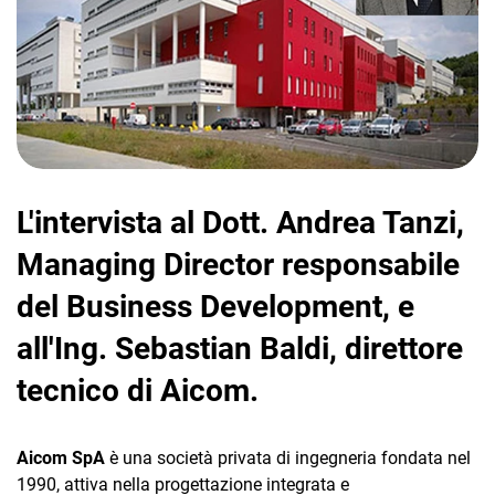
CRM
L'intervista al Dott. Andrea Tanzi,
Ecommerce
Managing Director responsabile
Email Marketing
del Business Development, e
Fatturazione
all'Ing. Sebastian Baldi, direttore
Financial Solutions
tecnico di Aicom.
HR
Trust Services
Aicom SpA
è una società privata di ingegneria fondata nel
1990, attiva nella progettazione integrata e