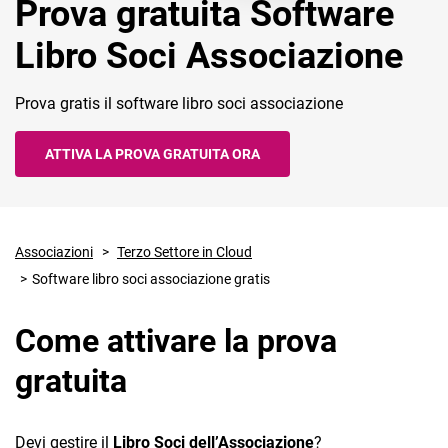
Prova gratuita Software
Libro Soci Associazione
Prova gratis il software libro soci associazione
ATTIVA LA PROVA GRATUITA ORA
CRM
Ecommerce
Email Marketing
Associazioni
Terzo Settore in Cloud
Software libro soci associazione gratis
Fatturazione
Financial Solutions
Come attivare la prova
HR
gratuita
Trust Services
Devi gestire il
Libro Soci dell’Associazione
?