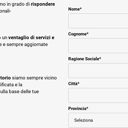
amo in grado di
rispondere
Nome
*
onali-
Cognome
*
o un
ventaglio di servizi e
re e sempre aggiornate
Ragione Sociale
*
itorio
siamo sempre vicino
Città
*
ificata e la
ulla base delle tue
Provincia
*