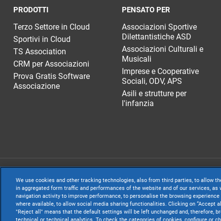
PRODOTTI
PENSATO PER
Terzo Settore in Cloud
Associazioni Sportive
Dilettantistiche ASD
Sportivi in Cloud
Associazioni Culturali e
TS Association
Musicali
CRM per Associazioni
Imprese e Cooperative
Prova Gratis Software
Sociali, ODV, APS
Associazione
Asili e strutture per
l'infanzia
TeamSystem S.p.A
We use cookies and other tracking technologies, also from third parties, to allow th
S.p.A. - Cap. Soc
in aggregated form traffic and performances of the website and of our services, as w
navigation activity to improve performance, to personalise the browsing experience 
Sede Legale e Amm
where available, to allow social media sharing functionalities. Clicking on “Accept a
"Reject all" means that the default settings will be left unchanged and, therefore, b
Websolute
technical or technical analytics. To check the categories of cookies, configure or 