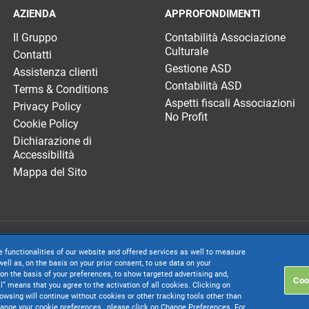
AZIENDA
APPROFONDIMENTI
Il Gruppo
Contabilità Associazione
Culturale
Contatti
Gestione ASD
Assistenza clienti
Contabilità ASD
Terms & Conditions
Aspetti fiscali Associazioni
Privacy Policy
No Profit
Cookie Policy
Dichiarazione di
Accessibilità
Mappa del Sito
. società con socio unico soggetta all’attività di direzione e coordinamento di 
e functionalities of our website and offered services as well to measure
. € 24.000.000 I.v. - C.C.I.A.A. delle Marche - P.I. 01035310414
ell as, on the basis on your prior consent, to use data on your
on the basis of your preferences, to show targeted advertising and,
Coo
inistrativa: Via Sandro Pertini, 88 - 61122 Pesaro (PU) - Tutti i diritti riservati
ll” means that you agree to the activation of all cookies. Clicking on
rowsing will continue without cookies or other tracking tools other than
change your cookie preferences , please click on Change Preferences. For