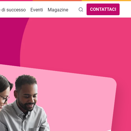
CONTATTACI
e di successo
Eventi
Magazine
ssociazioni culturali e musicali
AREE DI INTERESSE
azioni
Guida Bilancio ETS 2025
nti Filantropici e Fondazioni
Software Tessere Associative
Software Libro Soci Associazione
Programma per Tessere Associative