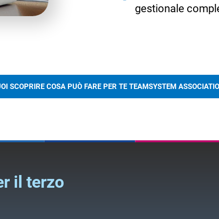
gestionale comple
OI SCOPRIRE COSA PUÒ FARE PER TE TEAMSYSTEM ASSOCIATI
r il terzo