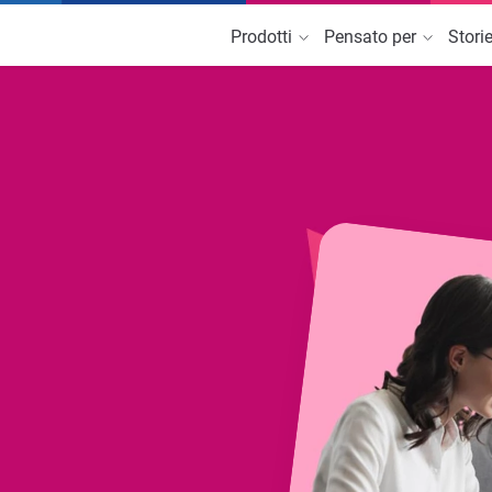
Prodotti
Pensato per
Stori
 Cloud
TeamSystem Association
Associazioni di Categoria
A
tionale per Associazioni
Software Gestionale per Associ
di Categoria
Asili e strutture per l'infanzia
E
Commercialisti