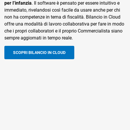
per l’infanzia
pagamento digitali in modo intuitivo ed efficace da carte di
. Il software è pensato per essere intuitivo e
immediato, rivelandosi così facile da usare anche per chi
credito, debito e PayPal. Perfetto per associazioni che
non ha competenze in tema di fiscalità. Bilancio in Cloud
prevedono possibilità di iscrizioni online con quote per i
offre una modalità di lavoro collaborativa per fare in modo
corsi, donazioni e liberalità. Con TS Pay, puoi anche
che i propri collaboratori e il proprio Commercialista siano
dilazionare i pagamenti
, grazie all’integrazione con
sempre aggiornati in tempo reale.
l’opzione
“Paga in 3 rate” di PayPal
, il tuo utente paga in 3
rate senza costi aggiuntivi e la tua associazione ottiene
l’intero importo subito. Con TS Pay, inoltre, puoi
accettare
SCOPRI BILANCIO IN CLOUD
anche i pagamenti in presenza
con pochi semplici click
avendo a disposizione un vero e proprio POS Digitale.
SCOPRI TEAMSYSTEM PAY