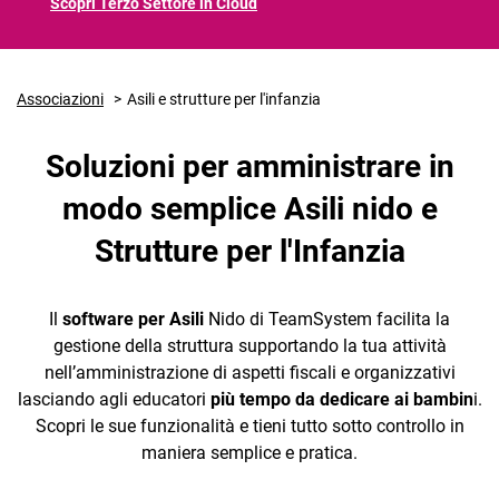
Scopri Terzo Settore in Cloud
Associazioni
Asili e strutture per l'infanzia
Soluzioni per amministrare in
CRM
modo semplice Asili nido e
Ecommerce
Strutture per l'Infanzia
Email Marketing
Fatturazione
Il
software per Asili
Nido di TeamSystem facilita la
gestione della struttura supportando la tua attività
Financial Solutions
nell’amministrazione di aspetti fiscali e organizzativi
lasciando agli educatori
più tempo da dedicare ai bambin
i.
HR
Scopri le sue funzionalità e tieni tutto sotto controllo in
Trust Services
maniera semplice e pratica.