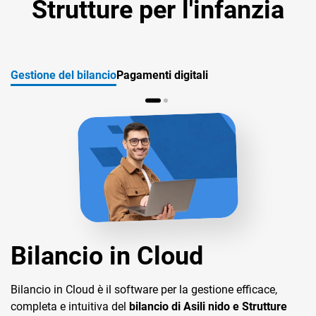
Strutture per l'infanzia
Gestione del bilancio
Pagamenti digitali
Bilancio in Cloud
TS Pay
Bilancio in Cloud è il software per la gestione efficace,
TS Pay è la soluzione di TeamSystem, integrata in Terzo
completa e intuitiva del
Settore in Cloud, che permette di gestire servizi di incasso e
bilancio di Asili nido e Strutture