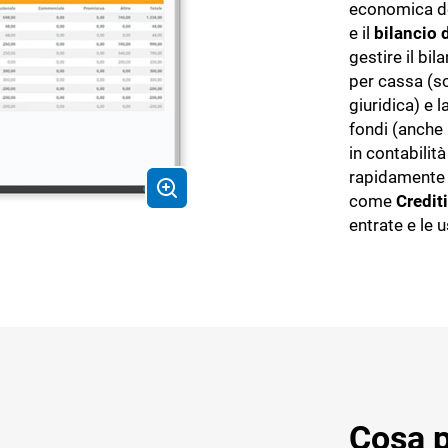
economica de
e il
bilancio 
gestire il bil
per cassa (so
giuridica) e 
fondi (anche
in contabilità
rapidamente 
come
Crediti
entrate e le u
Cosa p