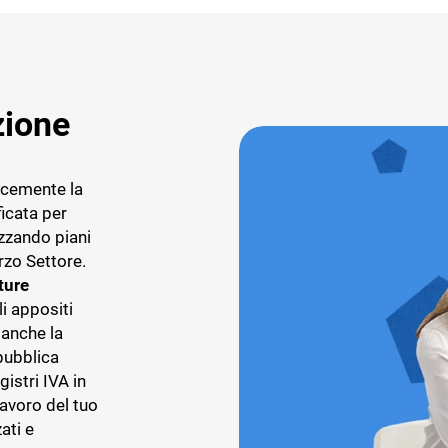
zione
acemente la
ficata per
zzando piani
erzo Settore.
ture
i appositi
 anche la
 pubblica
istri IVA in
lavoro del tuo
ati e