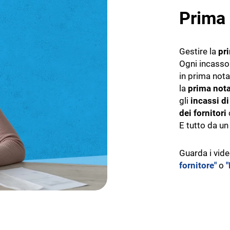
Prima 
Gestire la
pr
Ogni incasso
in prima nota
la
prima nota
gli
incassi di
dei fornitori
E tutto da un
Guarda i vid
fornitore"
o
"