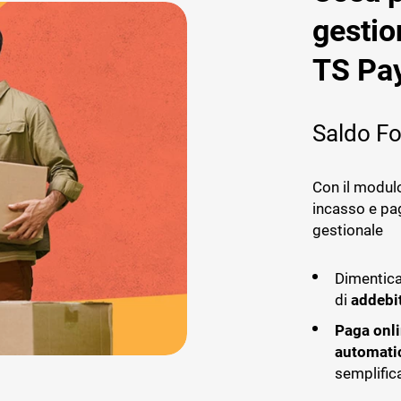
gestio
TS Pa
Saldo Fo
Con il modulo 
incasso e pa
gestionale
Dimentica
di
addebit
Paga onli
automatic
semplific