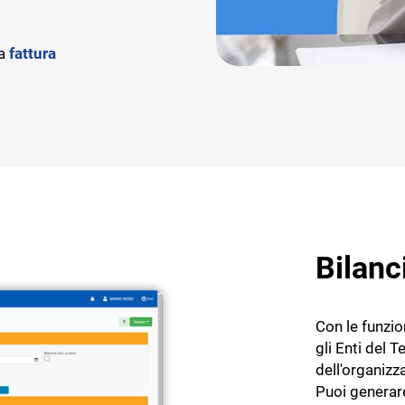
la
fattura
Bilanc
Con le funzio
gli Enti del T
dell'organizz
Puoi generare