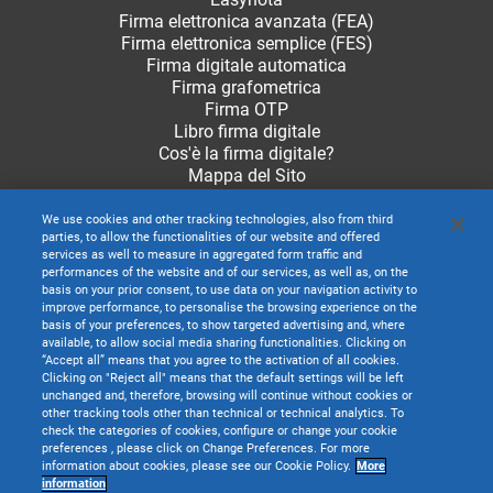
Firma elettronica avanzata (FEA)
Firma elettronica semplice (FES)
Firma digitale automatica
Firma grafometrica
Firma OTP
Libro firma digitale
Cos'è la firma digitale?
Mappa del Sito
We use cookies and other tracking technologies, also from third
parties, to allow the functionalities of our website and offered
services as well to measure in aggregated form traffic and
performances of the website and of our services, as well as, on the
basis on your prior consent, to use data on your navigation activity to
improve performance, to personalise the browsing experience on the
basis of your preferences, to show targeted advertising and, where
available, to allow social media sharing functionalities. Clicking on
“Accept all” means that you agree to the activation of all cookies.
Clicking on "Reject all" means that the default settings will be left
unchanged and, therefore, browsing will continue without cookies or
other tracking tools other than technical or technical analytics. To
check the categories of cookies, configure or change your cookie
preferences , please click on Change Preferences. For more
information about cookies, please see our Cookie Policy.
More
TeamSystem S.p.A. società con socio unico soggetta all’attività di direzione e
information
coordinamento di TeamSystem Holdco S.p.A. - Cap. Soc. € 24.000.000 I.v. -