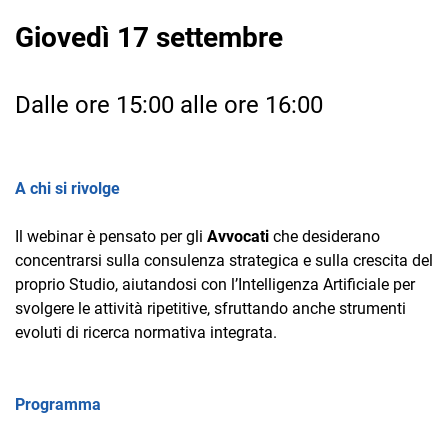
Giovedì 17 settembre
Dalle ore 15:00 alle ore 16:00
CRM
A chi si rivolge
Ecommerce
Il webinar è pensato per gli
Avvocati
che desiderano
Email Marketing
concentrarsi sulla consulenza strategica e sulla crescita del
Fatturazione
proprio Studio, aiutandosi con l’Intelligenza Artificiale per
svolgere le attività ripetitive, sfruttando anche strumenti
Financial Solutions
evoluti di ricerca normativa integrata.
HR
Trust Services
Programma