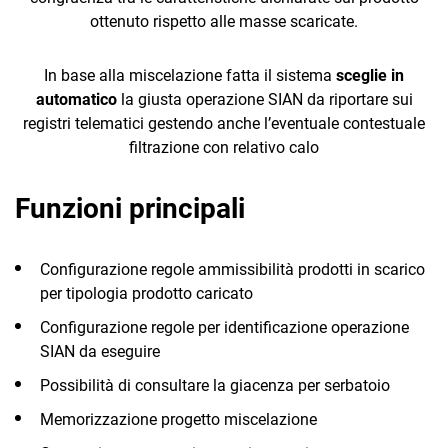
CORE
ottenuto rispetto alle masse scaricate.
Interconnessione
Retail
CRM
con sistemi
In base alla miscelazione fatta il sistema
sceglie in
produttivi
Hospitality
automatico
la giusta operazione SIAN da riportare sui
Business
registri telematici gestendo anche l’eventuale contestuale
Intelligence
TeamSystem
filtrazione con relativo calo
CRM
Sales
E-
Funzioni principali
Ecommerce
Commerce
Email Marketing
Configurazione regole ammissibilità prodotti in scarico
Fatturazione
per tipologia prodotto caricato
Financial Solutions
Configurazione regole per identificazione operazione
SIAN da eseguire
HR
Possibilità di consultare la giacenza per serbatoio
Trust Services
Memorizzazione progetto miscelazione