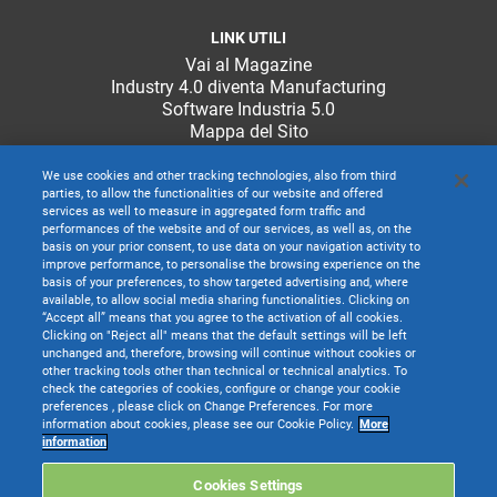
LINK UTILI
Vai al Magazine
Industry 4.0 diventa Manufacturing
Software Industria 5.0
Mappa del Sito
We use cookies and other tracking technologies, also from third
parties, to allow the functionalities of our website and offered
services as well to measure in aggregated form traffic and
performances of the website and of our services, as well as, on the
basis on your prior consent, to use data on your navigation activity to
improve performance, to personalise the browsing experience on the
basis of your preferences, to show targeted advertising and, where
available, to allow social media sharing functionalities. Clicking on
“Accept all” means that you agree to the activation of all cookies.
Clicking on "Reject all" means that the default settings will be left
unchanged and, therefore, browsing will continue without cookies or
other tracking tools other than technical or technical analytics. To
check the categories of cookies, configure or change your cookie
preferences , please click on Change Preferences. For more
information about cookies, please see our Cookie Policy.
More
TeamSystem S.p.A. società con socio unico soggetta all’attività di direzione e
information
coordinamento di TeamSystem Holdco S.p.A. - Cap. Soc. € 24.000.000 I.v. -
C.C.I.A.A. delle Marche - P.I. 01035310414
Cookies Settings