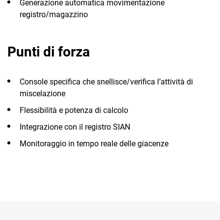
Generazione automatica movimentazione
TeamSystem Corporate
registro/magazzino
TeamSystem Store
Punti di forza
Console specifica che snellisce/verifica l’attività di
miscelazione
Flessibilità e potenza di calcolo
Integrazione con il registro SIAN
Monitoraggio in tempo reale delle giacenze