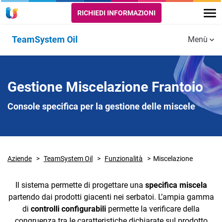
RICHIEDI INFORMAZIONI
TeamSystem Oil
Menù
Funzionalità
GESTIONE
OLEIFICIO -
OLEIFICIO -
Gestione Miscelazione Frantoio
FISCALE
PROCESSI
GESTIONE
PRODUTTIVI
COOPERATIVE
Console specifica per la gestione delle miscele
Registri
Telematici
Conferimenti
Gestione
(SIAN)
olive
amministrativa
soci
Aziende
CONOE
TeamSystem Oil
Molitura
Funzionalità
Miscelazione
Miscelazione
Il sistema permette di progettare una
specifica miscela
partendo dai prodotti giacenti nei serbatoi. L’ampia gamma
di
controlli configurabili
permette la verificare della
MODULI
INDUSTRY 4.0
INTEGRAZIONI
congruenza tra le caratteristiche dichiarate sul prodotto