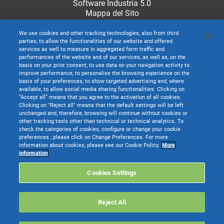
Software Industria 5.0
Mappa del Sito
We use cookies and other tracking technologies, also from third
parties, to allow the functionalities of our website and offered
services as well to measure in aggregated form traffic and
performances of the website and of our services, as well as, on the
basis on your prior consent, to use data on your navigation activity to
improve performance, to personalise the browsing experience on the
basis of your preferences, to show targeted advertising and, where
available, to allow social media sharing functionalities. Clicking on
“Accept all” means that you agree to the activation of all cookies.
Clicking on "Reject all" means that the default settings will be left
unchanged and, therefore, browsing will continue without cookies or
other tracking tools other than technical or technical analytics. To
check the categories of cookies, configure or change your cookie
preferences , please click on Change Preferences. For more
information about cookies, please see our Cookie Policy.
More
TeamSystem S.p.A. società con socio unico soggetta all’attività di direzione e
information
coordinamento di TeamSystem Holdco S.p.A. - Cap. Soc. € 24.000.000 I.v. -
C.C.I.A.A. delle Marche - P.I. 01035310414
Cookies Settings
Sede Legale e Amministrativa: Via Sandro Pertini, 88 - 61122 Pesaro (PU) -
Tutti i diritti riservati
Reject All
Websolute