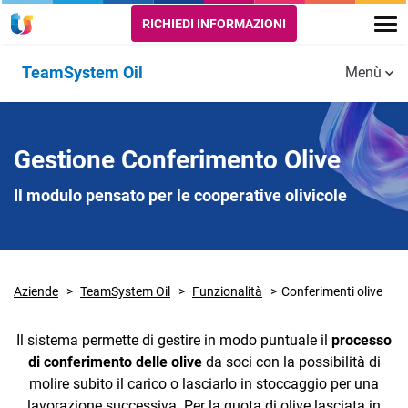
RICHIEDI INFORMAZIONI
TeamSystem Oil
Menù
Funzionalità
GESTIONE
OLEIFICIO -
OLEIFICIO -
Gestione Conferimento Olive
FISCALE
PROCESSI
GESTIONE
PRODUTTIVI
COOPERATIVE
Il modulo pensato per le cooperative olivicole
Registri
Telematici
Conferimenti
Gestione
(SIAN)
olive
amministrativa
soci
Aziende
CONOE
TeamSystem Oil
Molitura
Funzionalità
Conferimenti olive
Miscelazione
Il sistema permette di gestire in modo puntuale il
processo
di conferimento delle olive
da soci con la possibilità di
molire subito il carico o lasciarlo in stoccaggio per una
MODULI
INDUSTRY 4.0
INTEGRAZIONI
lavorazione successiva. Per la quota di olive lasciata in