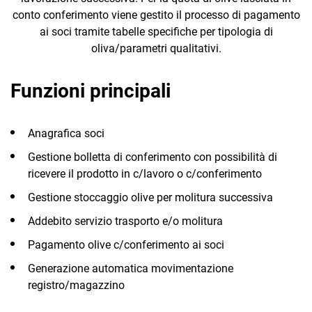
CORE
conto conferimento viene gestito il processo di pagamento
Interconnessione
Retail
ai soci tramite tabelle specifiche per tipologia di
CRM
con sistemi
oliva/parametri qualitativi.
produttivi
Hospitality
Business
Funzioni principali
Intelligence
TeamSystem
CRM
Sales
E-
Anagrafica soci
Ecommerce
Commerce
Gestione bolletta di conferimento con possibilità di
Email Marketing
ricevere il prodotto in c/lavoro o c/conferimento
Fatturazione
Gestione stoccaggio olive per molitura successiva
Addebito servizio trasporto e/o molitura
Financial Solutions
Pagamento olive c/conferimento ai soci
HR
Generazione automatica movimentazione
Trust Services
registro/magazzino