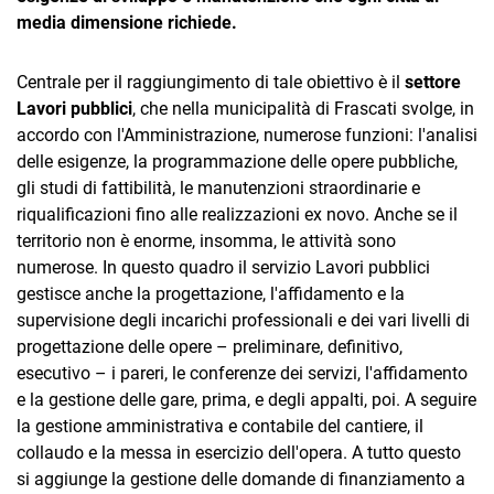
media dimensione richiede.
Centrale per il raggiungimento di tale obiettivo è il
settore
Lavori pubblici
, che nella municipalità di Frascati svolge, in
accordo con l'Amministrazione, numerose funzioni: l'analisi
delle esigenze, la programmazione delle opere pubbliche,
CRM
gli studi di fattibilità, le manutenzioni straordinarie e
riqualificazioni fino alle realizzazioni ex novo. Anche se il
Ecommerce
territorio non è enorme, insomma, le attività sono
Email Marketing
numerose. In questo quadro il servizio Lavori pubblici
gestisce anche la progettazione, l'affidamento e la
Fatturazione
supervisione degli incarichi professionali e dei vari livelli di
progettazione delle opere – preliminare, definitivo,
Financial Solutions
esecutivo – i pareri, le conferenze dei servizi, l'affidamento
HR
e la gestione delle gare, prima, e degli appalti, poi. A seguire
la gestione amministrativa e contabile del cantiere, il
Trust Services
collaudo e la messa in esercizio dell'opera. A tutto questo
si aggiunge la gestione delle domande di finanziamento a