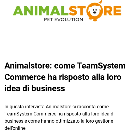
CRM
Ecommerce
Animalstore: come TeamSystem
Email Marketing
Commerce ha risposto alla loro
Fatturazione
idea di business
Financial Solutions
In questa intervista Animalstore ci racconta come
HR
TeamSystem Commerce ha risposto alla loro idea di
Trust Services
business e come hanno ottimizzato la loro gestione
dell’online