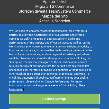
Apri un Ticket
Migra a TS Commerce
Storeden diventa TeamSystem Commerce
Mappa del Sito
Accedi a Storeden
We use cookies and other tracking technologies, also from third
parties, to allow the functionalities of our website and offered
services as well to measure in aggregated form traffic and
performances of the website and of our services, as well as, on the
basis on your prior consent, to use data on your navigation activity to
improve performance, to personalise the browsing experience on the
basis of your preferences, to show targeted advertising and, where
available, to allow social media sharing functionalities. Clicking on
“Accept all” means that you agree to the activation of all cookies.
Clicking on "Reject all" means that the default settings will be left
unchanged and, therefore, browsing will continue without cookies or
other tracking tools other than technical or technical analytics. To
check the categories of cookies, configure or change your cookie
preferences , please click on Change Preferences. For more
information about cookies, please see our Cookie Policy.
More
TeamSystem S.p.A. società con socio unico soggetta all’attività di direzione e
information
coordinamento di TeamSystem Holdco S.p.A. - Cap. Soc. € 24.000.000 I.v. -
C.C.I.A.A. delle Marche - P.I. 01035310414
Cookies Settings
Sede Legale e Amministrativa: Via Sandro Pertini, 88 - 61122 Pesaro (PU) -
Tutti i diritti riservati