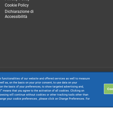
Cookie Policy
Dichiarazione di
Accessibilità
. società con socio unico soggetta all’attività di direzione e coordinamento di 
e functionalities of our website and offered services as well to measure
. € 24.000.000 I.v. - C.C.I.A.A. delle Marche - P.I. 01035310414
ell as, on the basis on your prior consent, to use data on your
on the basis of your preferences, to show targeted advertising and,
Coo
inistrativa: Via Sandro Pertini, 88 - 61122 Pesaro (PU) - Tutti i diritti riservati
ll” means that you agree to the activation of all cookies. Clicking on
rowsing will continue without cookies or other tracking tools other than
change your cookie preferences , please click on Change Preferences. For