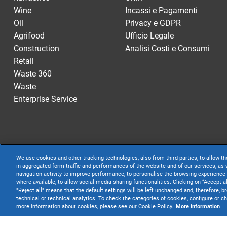
Wine
Incassi e Pagamenti
Oil
Privacy e GDPR
Agrifood
Ufficio Legale
Construction
Analisi Costi e Consumi
Retail
Waste 360
Waste
Enterprise Service
TeamSystem S.p.A
We use cookies and other tracking technologies, also from third parties, to allow th
S.p.A. - Cap. Soc
in aggregated form traffic and performances of the website and of our services, as w
navigation activity to improve performance, to personalise the browsing experience 
Sede Legale e Amm
where available, to allow social media sharing functionalities. Clicking on “Accept a
"Reject all" means that the default settings will be left unchanged and, therefore, b
Websolute
technical or technical analytics. To check the categories of cookies, configure or 
more information about cookies, please see our Cookie Policy.
More information