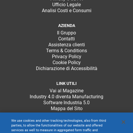
Ufficio Legale
Analisi Costi e Consumi
AZIENDA
Il Gruppo
Contatti
Assistenza clienti
Terms & Conditions
Privacy Policy
Cookie Policy
Dichiarazione di Accessibilità
LINK UTILI
Vai al Magazine
Industry 4.0 diventa Manufacturing
Software Industria 5.0
Mappa del Sito
We use cookies and other tracking technologies, also from third
parties, to allow the functionalities of our website and offered
services as well to measure in aggregated form traffic and