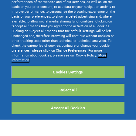
performances of the website and of our services, as well as, on the
basis on your prior consent, to use data on your navigation activity to
improve performance, to personalise the browsing experience on the
basis of your preferences, to show targeted advertising and, where
available, to allow social media sharing functionalities. Clicking on
“Accept all” means that you agree to the activation of all cookies.
Clicking on "Reject all" means that the default settings will be left
unchanged and, therefore, browsing will continue without cookies or
other tracking tools other than technical or technical analytics. To
check the categories of cookies, configure or change your cookie
preferences , please click on Change Preferences. For more
information about cookies, please see our Cookie Policy.
More
TeamSystem S.p.A. società con socio unico soggetta all’attività di direzione e
information
coordinamento di TeamSystem Holdco S.p.A. - Cap. Soc. € 24.000.000 I.v. -
C.C.I.A.A. delle Marche - P.I. 01035310414
Cookies Settings
Sede Legale e Amministrativa: Via Sandro Pertini, 88 - 61122 Pesaro (PU) -
Tutti i diritti riservati
Reject All
Websolute
Accept All Cookies