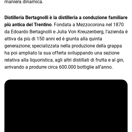
maniera dinamica.
Distilleria Bertagnolli è la distilleria a conduzione familiare
più antica del Trentino
. Fondata a Mezzocorona nel 1870
da Edoardo Bertagnolli e Julia Von Kreuzenberg, l’azienda è
attiva da più di 150 anni ed è giunta alla quinta
generazione; specializzata nella produzione della grappa
CRM
ha poi ampliato la sua offerta sviluppando una sezione
Ecommerce
relativa alla liquoristica, agli altri distillati di frutta e al gin,
arrivando a produrre circa 600.000 bottiglie all’anno.
Email Marketing
Fatturazione
Financial Solutions
HR
Trust Services