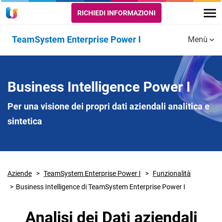
RICHIEDI INFORMAZIONI
TeamSystem Enterprise Power I
Menù
Funzionalità
GESTIONE
PRODUZIONE
RISORSE
Business Intelligence Power I
AMMINISTRATIVA
E LOGISTICA
UTILI
Per una visione dei propri dati aziendali analitica e
Amministrazione
Produzione
Assistenza
sintetica
Finanza e Redditi
MES
New
Budget e controllo di
Commesse di
Experience
gestione
produzione
Aziende
TeamSystem Enterprise Power I
Funzionalità
Acquisti
Magazzini
Business Intelligence di TeamSystem Enterprise Power I
Vendite
Business
Analisi dei Dati aziendali
intelligence