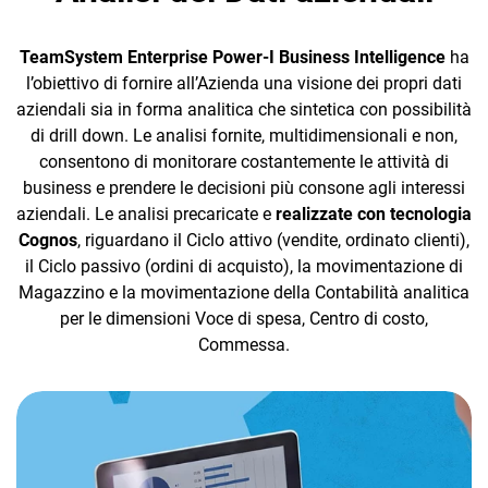
DMS e archiviazione
documenti
TeamSystem Enterprise Power-I Business Intelligence
ha
l’obiettivo di fornire all’Azienda una visione dei propri dati
Cespiti
aziendali sia in forma analitica che sintetica con possibilità
di drill down. Le analisi fornite, multidimensionali e non,
Gestione Bilancio
consentono di monitorare costantemente le attività di
CRM
business e prendere le decisioni più consone agli interessi
Provvigioni
aziendali. Le analisi precaricate e
realizzate con tecnologia
Ecommerce
Cognos
, riguardano il Ciclo attivo (vendite, ordinato clienti),
Gestione del
Email Marketing
il Ciclo passivo (ordini di acquisto), la movimentazione di
personale
Magazzino e la movimentazione della Contabilità analitica
Fatturazione
per le dimensioni Voce di spesa, Centro di costo,
CRM
Commessa.
Financial Solutions
HR
APP IN MOBILITÀ
Trust Services
TeamSystem Sales