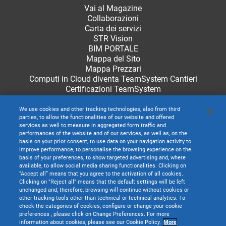
Vai al Magazine
Collaborazioni
Carta dei servizi
STR Vision
BIM PORTALE
Mappa del Sito
Mappa Prezzari
Computi in Cloud diventa TeamSystem Cantieri
Certificazioni TeamSystem
We use cookies and other tracking technologies, also from third
parties, to allow the functionalities of our website and offered
services as well to measure in aggregated form traffic and
performances of the website and of our services, as well as, on the
basis on your prior consent, to use data on your navigation activity to
improve performance, to personalise the browsing experience on the
basis of your preferences, to show targeted advertising and, where
available, to allow social media sharing functionalities. Clicking on
“Accept all” means that you agree to the activation of all cookies.
Clicking on "Reject all" means that the default settings will be left
unchanged and, therefore, browsing will continue without cookies or
other tracking tools other than technical or technical analytics. To
check the categories of cookies, configure or change your cookie
preferences , please click on Change Preferences. For more
information about cookies, please see our Cookie Policy.
More
TeamSystem S.p.A. società con socio unico soggetta all’attività di direzione e