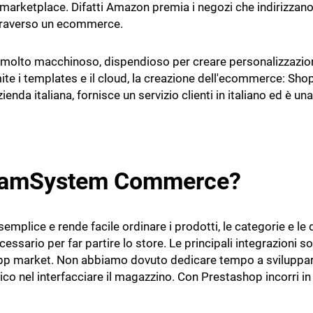
 marketplace. Difatti Amazon premia i negozi che indirizzano 
attraverso un ecommerce.
molto macchinoso, dispendioso per creare personalizzazioni
amite i templates e il cloud, la creazione dell'ecommerce: 
a italiana, fornisce un servizio clienti in italiano ed è un
TeamSystem Commerce?
a è semplice e rende facile ordinare i prodotti, le categorie
necessario per far partire lo store. Le principali integrazioni
app market. Non abbiamo dovuto dedicare tempo a sviluppare p
co nel interfacciare il magazzino. Con Prestashop incorri i