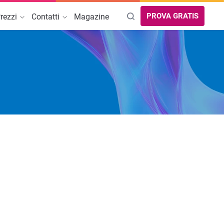
PROVA GRATIS
rezzi
Contatti
Magazine
rova Partner
AREE DI INTERESSE
Guida online
Migra a TeamSystem Commerce
Guida SEO per Ecommerce
Dropshipping: come iniziare
Cybersecurity
Creazione sito web per strutture
ricettive