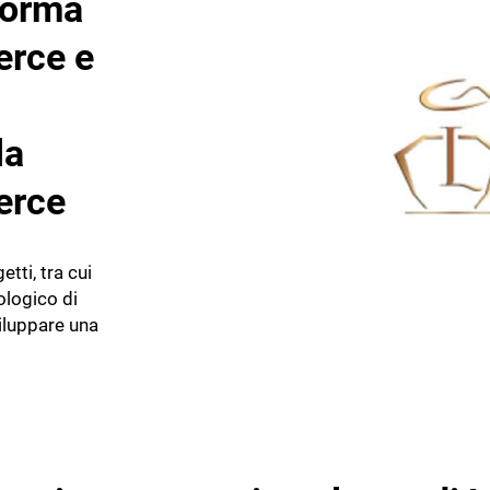
forma
rce e
la
erce
tti, tra cui
ologico di
luppare una