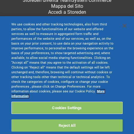
Storeden diventa TeamSystem Commerce
Mappa del Sito
Accedi a Storeden
We use cookies and other tracking technologies, also from third
parties, to allow the functionalities of our website and offered
services as well to measure in aggregated form traffic and
performances of the website and of our services, as well as, on the
basis on your prior consent, to use data on your navigation activity to
improve performance, to personalise the browsing experience on the
basis of your preferences, to show targeted advertising and, where
available, to allow social media sharing functionalities. Clicking on
“Accept all” means that you agree to the activation of all cookies.
Clicking on "Reject all" means that the default settings will be left
unchanged and, therefore, browsing will continue without cookies or
other tracking tools other than technical or technical analytics. To
check the categories of cookies, configure or change your cookie
preferences , please click on Change Preferences. For more
information about cookies, please see our Cookie Policy.
More
TeamSystem S.p.A. società con socio unico soggetta all’attività di direzione e
information
coordinamento di TeamSystem Holdco S.p.A. - Cap. Soc. € 24.000.000 I.v. -
C.C.I.A.A. delle Marche - P.I. 01035310414
Cookies Settings
Sede Legale e Amministrativa: Via Sandro Pertini, 88 - 61122 Pesaro (PU) -
Tutti i diritti riservati
Reject All
Websolute