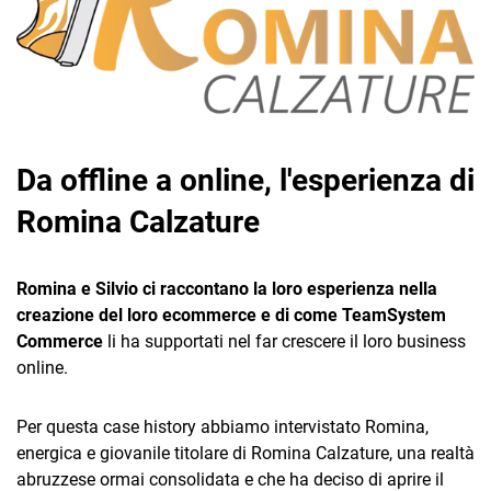
Da offline a online, l'esperienza di
CRM
Romina Calzature
Ecommerce
Email Marketing
Romina e Silvio ci raccontano la loro esperienza nella
Fatturazione
creazione del loro ecommerce e di come TeamSystem
Commerce
li ha supportati nel far crescere il loro business
Financial Solutions
online.
HR
Per questa case history abbiamo intervistato Romina,
Trust Services
energica e giovanile titolare di Romina Calzature, una realtà
abruzzese ormai consolidata e che ha deciso di aprire il