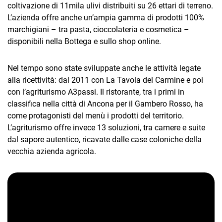
coltivazione di 11mila ulivi distribuiti su 26 ettari di terreno.
L’azienda offre anche un’ampia gamma di prodotti 100%
marchigiani – tra pasta, cioccolateria e cosmetica –
disponibili nella Bottega e sullo shop online.
Nel tempo sono state sviluppate anche le attività legate
alla ricettività: dal 2011 con La Tavola del Carmine e poi
CRM
con l’agriturismo A3passi. Il ristorante, tra i primi in
Ecommerce
classifica nella città di Ancona per il Gambero Rosso, ha
come protagonisti del menù i prodotti del territorio.
Email Marketing
L’agriturismo offre invece 13 soluzioni, tra camere e suite
dal sapore autentico, ricavate dalle case coloniche della
Fatturazione
vecchia azienda agricola.
Financial Solutions
HR
Trust Services