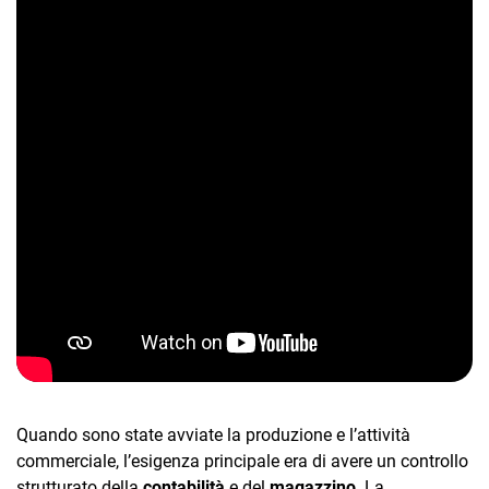
TeamSystem Corporate
TeamSystem Store
Quando sono state avviate la produzione e l’attività
commerciale, l’esigenza principale era di avere un controllo
strutturato della
contabilità
e del
magazzino
. La