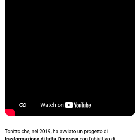
CRM
Ecommerce
Email Marketing
Fatturazione
Financial Solutions
HR
Trust Services
Tonitto che, nel 2019, ha avviato un progetto di
trasformazione di tutta l’impresa
con l’obiettivo di