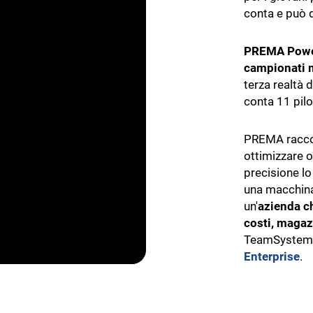
ti
conta e può d
Gestione rifiuti
PREMA Power
m Oil
TeamSystem Agrifood
campionati m
ionale per Frantoi e
Il software per la filiera agroal
terza realtà 
conta 11 pilo
Agroalimentare
are
PREMA raccogl
ottimizzare o
precisione lo 
una macchina 
un'
azienda c
costi, magazz
TeamSystem 
Enterprise
.