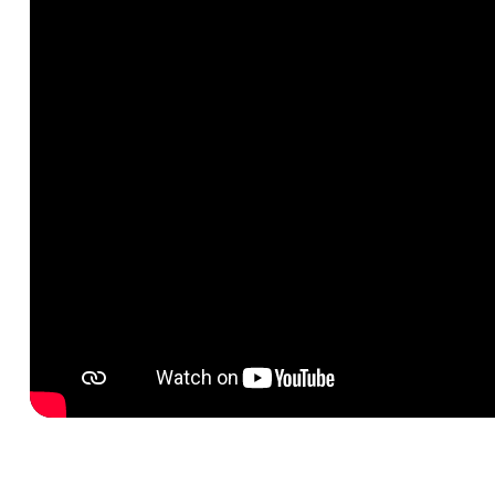
Costruzioni ed edilizia
Gestione rifiu
TeamSystem Wine
TeamSyste
Soluzione per la filiera vitivinicola
Software gest
Oleifici
Agroalimentare
Agroaliment