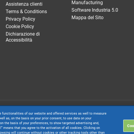
Manufacturing
Assistenza clienti
Software Industria 5.0
Terms & Conditions
Mappa del Sito
Privacy Policy
Cookie Policy
Dichiarazione di
Accessibilità
. società con socio unico soggetta all’attività di direzione e coordinamento di 
e functionalities of our website and offered services as well to measure
. € 24.000.000 I.v. - C.C.I.A.A. delle Marche - P.I. 01035310414
ell as, on the basis on your prior consent, to use data on your
on the basis of your preferences, to show targeted advertising and,
Coo
inistrativa: Via Sandro Pertini, 88 - 61122 Pesaro (PU) - Tutti i diritti riservati
ll” means that you agree to the activation of all cookies. Clicking on
rowsing will continue without cookies or other tracking tools other than