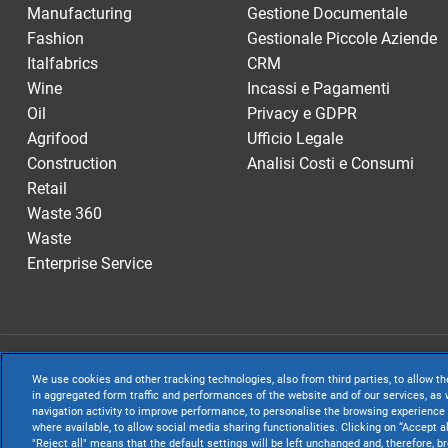
Manufacturing
Gestione Documentale
Fashion
Gestionale Piccole Aziende
Italfabrics
CRM
Wine
Incassi e Pagamenti
Oil
Privacy e GDPR
Agrifood
Ufficio Legale
Construction
Analisi Costi e Consumi
Retail
Waste 360
Waste
Enterprise Service
TeamSystem S.p.A
We use cookies and other tracking technologies, also from third parties, to allow th
S.p.A. - Cap. Soc
in aggregated form traffic and performances of the website and of our services, as w
navigation activity to improve performance, to personalise the browsing experience 
Sede Legale e Amm
where available, to allow social media sharing functionalities. Clicking on “Accept a
"Reject all" means that the default settings will be left unchanged and, therefore, b