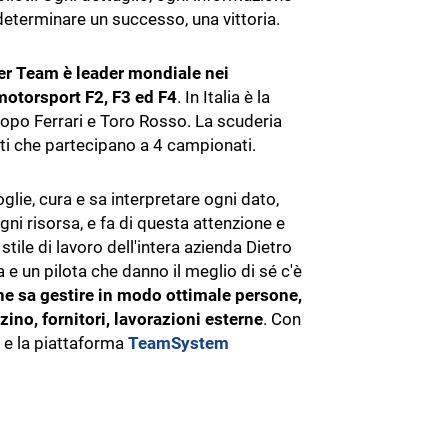
ALTRI GESTIONALI
eterminare un successo, una vittoria.
HR e personale
 Team è leader mondiale nei
Incassi e pagamenti
otorsport F2, F3 ed F4
. In Italia è la
Privacy e GDPR
imentare
dopo Ferrari e Toro Rosso. La scuderia
ti che partecipano a 4 campionati.
Ufficio Legale
Cybersecurity
ie, cura e sa interpretare ogni dato,
gni risorsa, e fa di questa attenzione e
stile di lavoro dell'intera azienda Dietro
e un pilota che danno il meglio di sé c'è
he sa gestire in modo ottimale persone,
ino, fornitori, lavorazioni esterne
. Con
e la piattaforma
TeamSystem