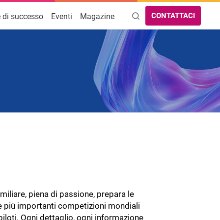
CONTATTACI
e di successo
Eventi
Magazine
g
AREE TEMATICHE
turiero
Gestionale Piccole Aziende
CRM
Analisi costi e consumi
Gestionale Aziendale
ori
Software Controllo di Gestione
Software Gestione Vendite
Software Gestione Rifiuti e Rentri
miliare, piena di passione, prepara le
Analisi Dati Avanzate per il Business
e più importanti competizioni mondiali
iuti
 piloti. Ogni dettaglio, ogni informazione