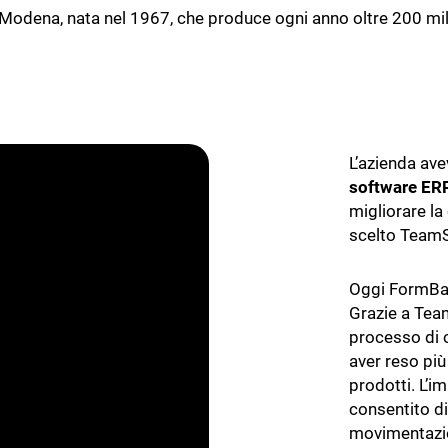
ti
di Modena, nata nel 1967, che produce ogni anno oltre 200 
Gestione rifiuti
m Oil
TeamSystem Agrifood
ionale per Frantoi e
Il software per la filiera agroal
Agroalimentare
L’azienda ave
are
software ER
migliorare la
scelto Team
Oggi FormBa
Grazie a Tea
processo di c
aver reso più
prodotti. L’
consentito di
movimentazio