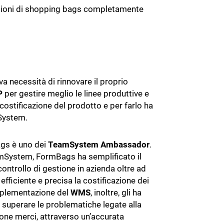
ALTRI GESTIONALI
milioni di shopping bags completamente
HR e personale
Incassi e pagamenti
Privacy e GDPR
imentare
Ufficio Legale
va necessità di rinnovare il proprio
P
per gestire meglio le linee produttive e
Cybersecurity
 costificazione del prodotto e per farlo ha
System.
gs è uno dei
TeamSystem Ambassador
.
mSystem, FormBags ha semplificato il
ontrollo di gestione in azienda oltre ad
 efficiente e precisa la costificazione dei
implementazione del
WMS
, inoltre, gli ha
 superare le problematiche legate alla
ne merci, attraverso un’accurata