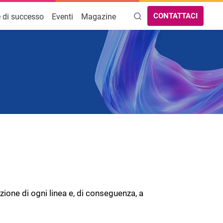
CONTATTACI
e di successo
Eventi
Magazine
g
AREE TEMATICHE
turiero
Gestionale Piccole Aziende
CRM
Analisi costi e consumi
Gestionale Aziendale
ori
Software Controllo di Gestione
Software Gestione Vendite
Software Gestione Rifiuti e Rentri
zione di ogni linea e, di conseguenza, a
Analisi Dati Avanzate per il Business
iuti