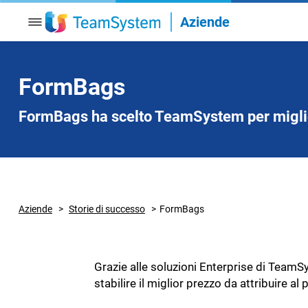
Aziende
TeamSystem Enterprise
TeamSystem
FormBags
Gestionale ERP modulabile e completo
Soluzione ER
potenziato Intelligenza Artificiale
FormBags ha scelto TeamSystem per miglior
Commercio e 
Commercio e Servizi
TeamSystem Fashion
TeamSystem
Gestionale per le aziende del settore
Gestionale co
moda, dalla produzione alla vendita
settore tessil
Aziende
Storie di successo
FormBags
Filiera della moda
Filiera della
Grazie alle soluzioni Enterprise di TeamSy
TeamSystem Construction
TeamSyste
stabilire il miglior prezzo da attribuire al
Tutte le soluzioni per l'edilizia
Soluzione per 