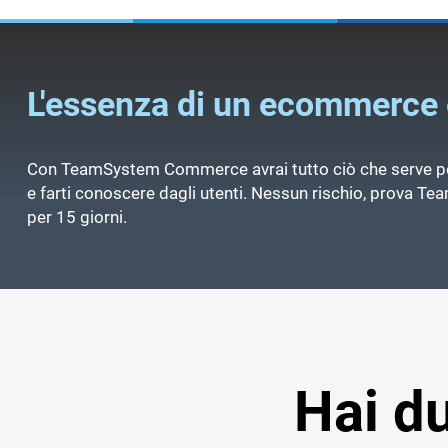
Eliminazione
della doppia imm
Fatture
Aggiornamento automatico
de
Magazzino
Maggiore efficienza
nella gest
L'essenza di un ecommerce 
Con TeamSystem Commerce avrai tutto ciò che serve pe
e farti conoscere dagli utenti. Nessun rischio, prova
per 15 giorni.
Hai d