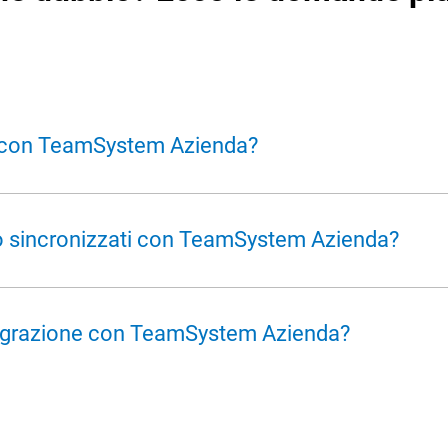
e con TeamSystem Azienda?
nda
richiede l'intervento di un tecnico TeamSystem che pro
no sincronizzati con TeamSystem Azienda?
i seguenti:
ntegrazione con TeamSystem Azienda?