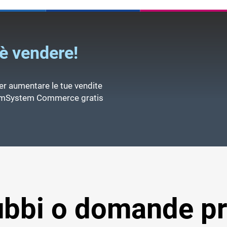
issione dei dati
i dati in tempo reale
ione degli ordini, delle fatture e del magazzino
è vendere!
r aumentare le tue vendite
 TeamSystem Commerce gratis
ubbi o domande pr