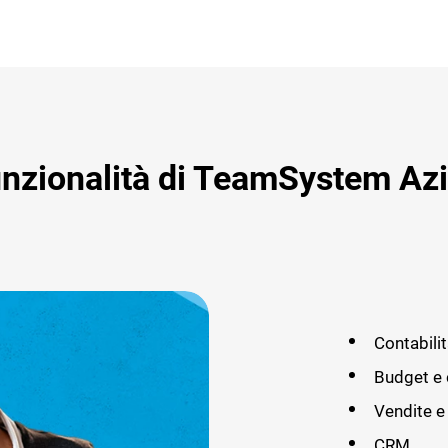
unzionalità di TeamSystem Az
Contabilit
Budget e 
Vendite e
CRM