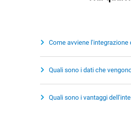
Come avviene l'integrazion
L'integrazione con
TeamSystem Azie
tra i due sistemi.
Quali sono i dati che vengo
I dati che vengono sincronizzati sono 
Quali sono i vantaggi dell'i
Anagrafiche clienti
Prodotti
I vantaggi dell'integrazione sono:
Ordini