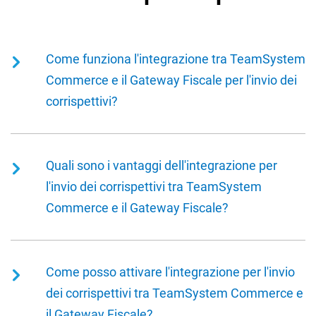
Come funziona l'integrazione tra TeamSystem
Commerce e il Gateway Fiscale per l'invio dei
corrispettivi?
L'integrazione consente a
TeamSystem
Commerce
di inviare automaticamente i dati dei
Quali sono i vantaggi dell'integrazione per
corrispettivi al
Gateway Fiscale di TeamSystem
.
l'invio dei corrispettivi tra TeamSystem
Questo processo automatizzato semplifica la
Commerce e il Gateway Fiscale?
gestione contabile e fiscale per le attività di
ecommerce.
I
vantaggi
includono l'eliminazione dei flussi
manuali, la riduzione degli errori e il risparmio di
Come posso attivare l'integrazione per l'invio
tempo nella registrazione contabile. Inoltre,
dei corrispettivi tra TeamSystem Commerce e
l'
automazione
di questo processo contribuisce a
il Gateway Fiscale?