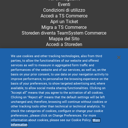
Eventi
Condizioni di utilizzo
Accedi a TS Commerce
Apri un Ticket
Migra a TS Commerce
Storeden diventa TeamSystem Commerce
Mappa del Sito
Accedi a Storeden
We use cookies and other tracking technologies, also from third
parties, to allow the functionalities of our website and offered
services as well to measure in aggregated form traffic and
performances of the website and of our services, as well as, on the
basis on your prior consent, to use data on your navigation activity to
improve performance, to personalise the browsing experience on the
basis of your preferences, to show targeted advertising and, where
available, to allow social media sharing functionalities. Clicking on
“Accept all” means that you agree to the activation of all cookies.
Clicking on "Reject all" means that the default settings will be left
unchanged and, therefore, browsing will continue without cookies or
other tracking tools other than technical or technical analytics. To
check the categories of cookies, configure or change your cookie
preferences , please click on Change Preferences. For more
information about cookies, please see our Cookie Policy.
More
TeamSystem S.p.A. società con socio unico soggetta all’attività di direzione e
information
coordinamento di TeamSystem Holdco S.p.A. - Cap. Soc. € 24.000.000 I.v. -