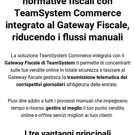
normative fiscali con
TeamSystem Commerce
integrato al Gateway Fiscale,
riducendo i flussi manuali
CRM
La soluzione TeamSystem Commerce integrata con il
Ecommerce
Gateway Fiscale di TeamSystem
ti permette di concentrarti
sulle tue vendite online in totale sicurezza e lasciare al
Email Marketing
Gateway fiscale gestisca la
trasmissione telematica dei
corrispettivi giornalieri
all’Agenzia delle entrate.
Fatturazione
Financial Solutions
Puoi dire addio a tutti i processi manuali che impegnano
tempo e risorse,
gestire al meglio
il tuo punto vendita
HR
online e offrire servizi migliori ai tuoi clienti.
Trust Services
I tre vantaggi principali