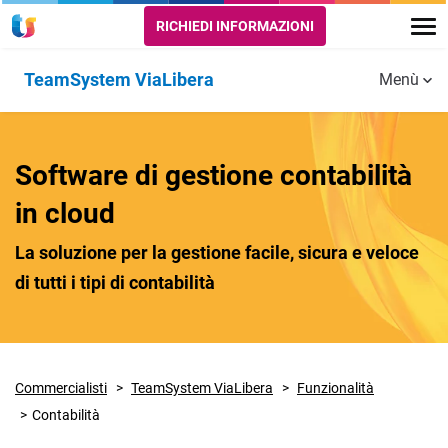
RICHIEDI INFORMAZIONI
TeamSystem ViaLibera
Menù
Funzionalità
MODULI
STUDIO
EUROCONFER
Accedi ai
Contatta il
Software di gestione contabilità
Risorse utili
PRINCIPALI
DIGITALE
servizi
servizio di
ViaLibera
assistenza
ViaLibera ed
in cloud
Antiriciclaggio
Paghe
Studio Digitale
Euroconference
La soluzione per la gestione facile, sicura e veloce
Pratiche
Collaborazione
di tutti i tipi di contabilità
con i clienti
Contabilità
Bilanci
Commercialisti
TeamSystem ViaLibera
Funzionalità
Contabilità
Dichiarazioni