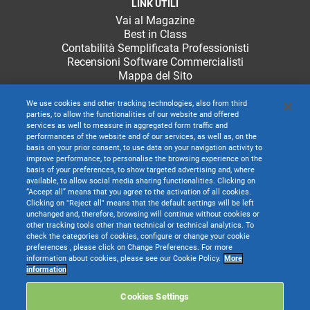
LINK UTILI
Vai al Magazine
Best in Class
Contabilità Semplificata Professionisti
Recensioni Software Commercialisti
Mappa del Sito
We use cookies and other tracking technologies, also from third
parties, to allow the functionalities of our website and offered
services as well to measure in aggregated form traffic and
performances of the website and of our services, as well as, on the
basis on your prior consent, to use data on your navigation activity to
improve performance, to personalise the browsing experience on the
basis of your preferences, to show targeted advertising and, where
available, to allow social media sharing functionalities. Clicking on
“Accept all” means that you agree to the activation of all cookies.
Clicking on "Reject all" means that the default settings will be left
unchanged and, therefore, browsing will continue without cookies or
other tracking tools other than technical or technical analytics. To
check the categories of cookies, configure or change your cookie
preferences , please click on Change Preferences. For more
information about cookies, please see our Cookie Policy.
More
TeamSystem S.p.A. società con socio unico soggetta all’attività di direzione e
information
coordinamento di TeamSystem Holdco S.p.A. - Cap. Soc. € 24.000.000 I.v. -
C.C.I.A.A. delle Marche - P.I. 01035310414
Cookies Settings
Sede Legale e Amministrativa: Via Sandro Pertini, 88 - 61122 Pesaro (PU) -