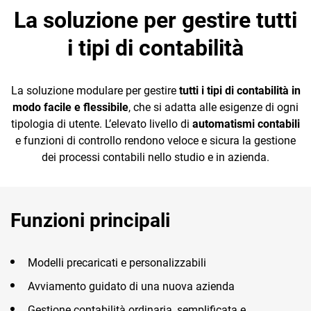
La soluzione per gestire tutti
Telematici Cloud
i tipi di contabilità
INTELLIGENZA
ARTIFICIALE
La soluzione modulare per gestire
tutti i tipi di contabilità in
modo facile e flessibile
, che si adatta alle esigenze di ogni
CRM
AI e
tipologia di utente. L’elevato livello di
automatismi contabili
Automazione
Ecommerce
e funzioni di controllo rendono veloce e sicura la gestione
Contabile
dei processi contabili nello studio e in azienda.
Email Marketing
Fatturazione
Funzioni principali
Financial Solutions
HR
Modelli precaricati e personalizzabili
Trust Services
Avviamento guidato di una nuova azienda
Gestione contabilità ordinaria, semplificata e