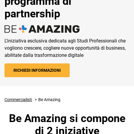
programma di
partnership
L’iniziativa esclusiva dedicata agli Studi Professionali che
vogliono crescere, cogliere nuove opportunità di business,
CRM
abilitate dalla trasformazione digitale
Ecommerce
RICHIEDI INFORMAZIONI
Email Marketing
Fatturazione
Financial Solutions
Commercialisti
Be Amazing
HR
Be Amazing si compone
Trust Services
di 2 iniziative