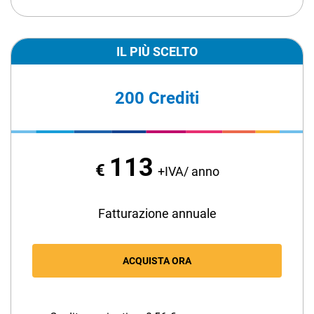
TeamSystem Corporate
TeamSystem Store
IL PIÙ SCELTO
200 Crediti
113
€
+IVA/ anno
Fatturazione annuale
ACQUISTA ORA