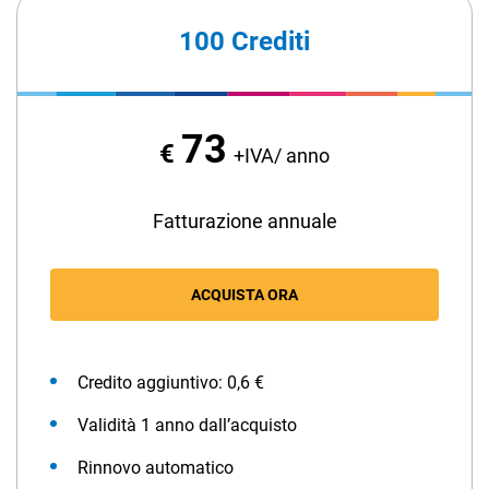
100 Crediti
73
€
+IVA/ anno
CRM
Ecommerce
Fatturazione annuale
Email Marketing
ACQUISTA ORA
Fatturazione
Financial Solutions
Credito aggiuntivo: 0,6 €
HR
Validità 1 anno dall’acquisto
Trust Services
Rinnovo automatico