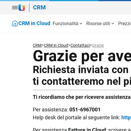
CRM
CRM in Cloud
Funzionalità
Risorse utili
Prezzi
CRM in Cloud
Gestisci clienti, trattative e marketing in
un solo CRM
Approfondimenti
Piano mensile
Video
Piano annua
VENDITE
AUTOMATI
CRM
CRM in Cloud
Contattaci
Grazie
Grazie per ave
Gestione anagrafica clienti
Template per
Gestione delle opportunità
Email Marke
Richiesta inviata co
Creazione catalogo
Campagne m
ti contatteremo nel p
Gestione dati
Programma preventivi
Ti ricordiamo che per ricevere assistenza 
Scopri tutte l
APP/INTEGRAZIONI
Per assistenza:
051-6967001
Help desk del portale al seguente link:
htt
Sincronizzazione
Ecosistema TeamSystem
Per assistenza
Fatture in Cloud
: scrivere a