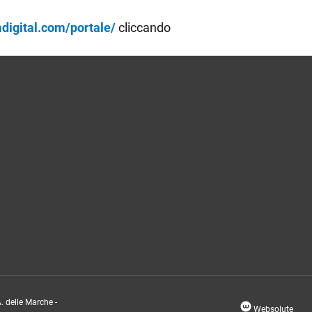
digital.com/portale/
cliccando
. delle Marche -
Websolute