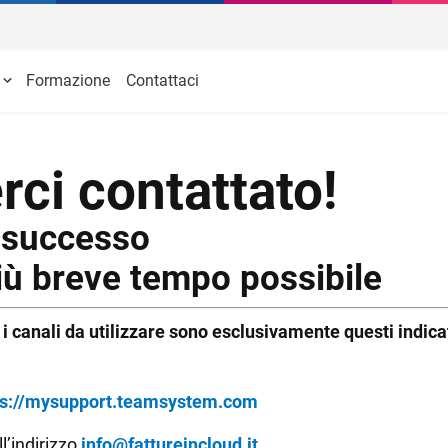
Formazione
Contattaci
MailUp
Invia newsletter e campagne di Email
C
Marketing
le
Finanza Agevolata
ON MARKETING
PLANNING
rci contattato!
sonalizzabili
Gestionale appuntamenti
ting
Timeline
n successo
arketing
Gestionale agenti di commerci
iù breve tempo possibile
Piano di lavoro
i canali da utilizzare sono esclusivamente questi indicat
e funzionalità
ps://mysupport.teamsystem.com
ll’indirizzo
info@fattureincloud.it