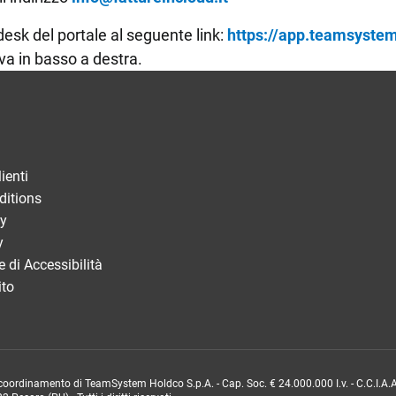
 desk del portale al seguente link:
https://app.teamsystem
va in basso a destra.
ienti
ditions
cy
y
 di Accessibilità
ito
 coordinamento di TeamSystem Holdco S.p.A. - Cap. Soc. € 24.000.000 I.v. - C.C.I.A.A