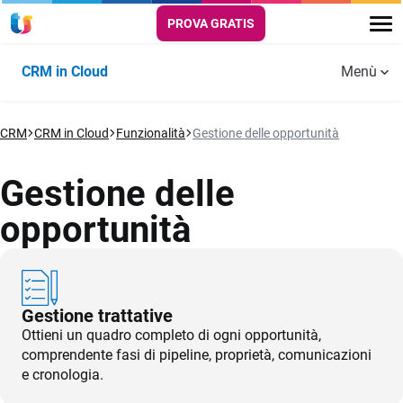
PROVA GRATIS
CRM in Cloud
Menù
Funzionalità
CRM
VENDITE
CRM in Cloud
Funzionalità
Gestione delle opportunità
AUTOMATION
PLANNI
Approfondimenti
Piano
Piano
Video
Finanza
MARKETING
mensile
annuale
Agevolata
Risorse utili
Gestione anagrafica
Gestional
Gestione delle
Template
clienti
appuntam
Prezzi
personalizzabili
opportunità
Formazione
Gestione delle
Timeline
Email Marketing
opportunità
Contattaci
Gestional
Campagne
Creazione catalogo
agenti di
Accedi
Gestione trattative
marketing
commerc
Ottieni un quadro completo di ogni opportunità,
Gestione dati
comprendente fasi di pipeline, proprietà, comunicazioni
Piano di
e cronologia.
lavoro
Programma preventivi