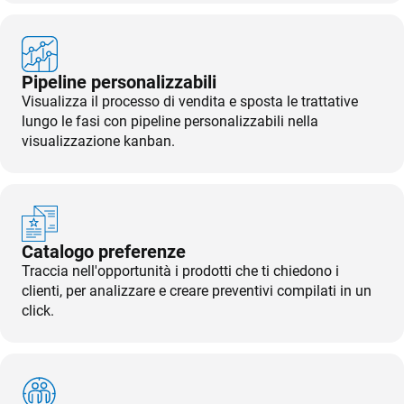
Scopri tutte le
APP/INTEGRAZIONI
funzionalità
Pipeline personalizzabili
Sincronizzazione
Visualizza il processo di vendita e sposta le trattative
CRM
lungo le fasi con pipeline personalizzabili nella
Ecosistema
visualizzazione kanban.
TeamSystem
Ecommerce
Email Marketing
Mobile e accesso
ovunque
Fatturazione
Catalogo preferenze
Financial Solutions
Traccia nell'opportunità i prodotti che ti chiedono i
clienti, per analizzare e creare preventivi compilati in un
HR
click.
Trust Services
TeamSystem Corporate