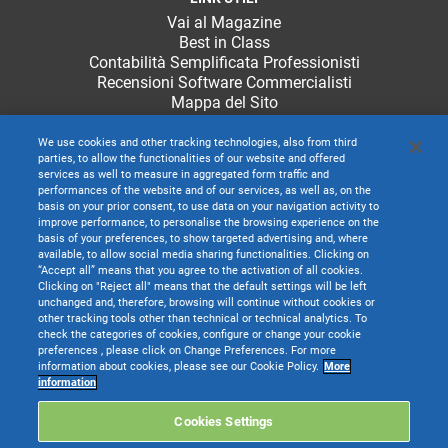
Vai al Magazine
Best in Class
Contabilità Semplificata Professionisti
Recensioni Software Commercialisti
Mappa del Sito
We use cookies and other tracking technologies, also from third
parties, to allow the functionalities of our website and offered
services as well to measure in aggregated form traffic and
performances of the website and of our services, as well as, on the
basis on your prior consent, to use data on your navigation activity to
improve performance, to personalise the browsing experience on the
basis of your preferences, to show targeted advertising and, where
available, to allow social media sharing functionalities. Clicking on
“Accept all” means that you agree to the activation of all cookies.
Clicking on "Reject all" means that the default settings will be left
unchanged and, therefore, browsing will continue without cookies or
other tracking tools other than technical or technical analytics. To
check the categories of cookies, configure or change your cookie
preferences , please click on Change Preferences. For more
information about cookies, please see our Cookie Policy.
More
TeamSystem S.p.A. società con socio unico soggetta all’attività di direzione e
information
coordinamento di TeamSystem Holdco S.p.A. - Cap. Soc. € 24.000.000 I.v. -
C.C.I.A.A. delle Marche - P.I. 01035310414
Cookies Settings
Sede Legale e Amministrativa: Via Sandro Pertini, 88 - 61122 Pesaro (PU) -