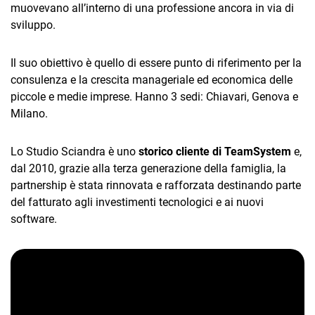
muovevano all’interno di una professione ancora in via di
sviluppo.
Il suo obiettivo è quello di essere punto di riferimento per la
consulenza e la crescita manageriale ed economica delle
piccole e medie imprese. Hanno 3 sedi: Chiavari, Genova e
Milano.
CRM
Ecommerce
Lo Studio Sciandra è uno
storico cliente di TeamSystem
e,
dal 2010, grazie alla terza generazione della famiglia, la
Email Marketing
partnership è stata rinnovata e rafforzata destinando parte
Fatturazione
del fatturato agli investimenti tecnologici e ai nuovi
software.
Financial Solutions
HR
Trust Services