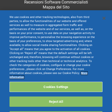
Recensioni Software Commercialisti
Mappa del Sito
We use cookies and other tracking technologies, also from third
parties, to allow the functionalities of our website and offered
services as well to measure in aggregated form traffic and
performances of the website and of our services, as well as, on the
basis on your prior consent, to use data on your navigation activity to
improve performance, to personalise the browsing experience on the
basis of your preferences, to show targeted advertising and, where
available, to allow social media sharing functionalities. Clicking on
“Accept all” means that you agree to the activation of all cookies.
Clicking on "Reject all" means that the default settings will be left
unchanged and, therefore, browsing will continue without cookies or
other tracking tools other than technical or technical analytics. To
check the categories of cookies, configure or change your cookie
preferences , please click on Change Preferences. For more
information about cookies, please see our Cookie Policy.
More
TeamSystem S.p.A. società con socio unico soggetta all’attività di direzione e
information
coordinamento di TeamSystem Holdco S.p.A. - Cap. Soc. € 24.000.000 I.v. -
C.C.I.A.A. delle Marche - P.I. 01035310414
Cookies Settings
Sede Legale e Amministrativa: Via Sandro Pertini, 88 - 61122 Pesaro (PU) -
Tutti i diritti riservati
Reject All
Websolute