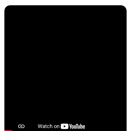
CRM
Ecommerce
Email Marketing
Fatturazione
Financial Solutions
HR
Trust Services