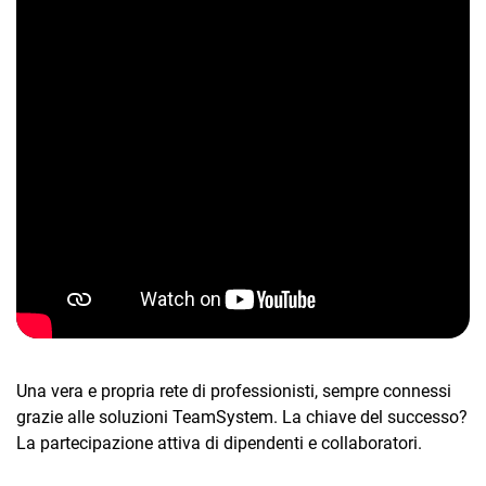
CRM
Ecommerce
Email Marketing
Fatturazione
Financial Solutions
Una vera e propria rete di professionisti, sempre connessi
HR
grazie alle soluzioni TeamSystem. La chiave del successo?
Trust Services
La partecipazione attiva di dipendenti e collaboratori.