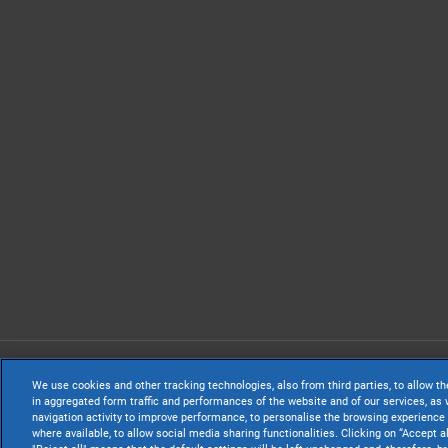
TeamSystem S.p.A
We use cookies and other tracking technologies, also from third parties, to allow th
S.p.A. - Cap. Soc
in aggregated form traffic and performances of the website and of our services, as w
navigation activity to improve performance, to personalise the browsing experience 
Sede Legale e Amm
where available, to allow social media sharing functionalities. Clicking on “Accept a