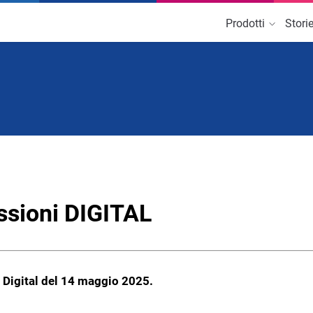
Prodotti
Stori
NE
DIGITALIZZAZIONE DELLO
STUDIO
ence
ormazione per i
Be Amazing
i
Iniziative che creano valore al
commercialista nel digitale
ssioni DIGITAL
 Digital del 14 maggio 2025.