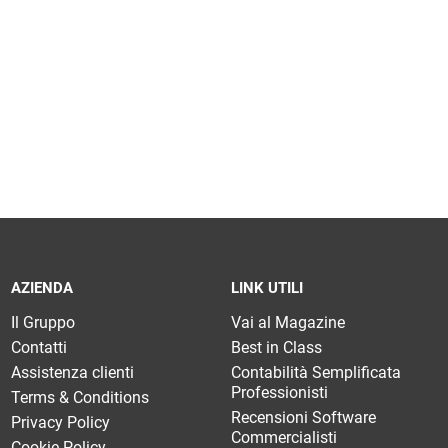
ALTRI GESTIONALI
Check Up Impresa
Privacy e GDPR
Servizi camerali
Firma elettronica
Pagamenti digitali
Cybersecurity
AZIENDA
LINK UTILI
Il Gruppo
Vai al Magazine
Contatti
Best in Class
Assistenza clienti
Contabilità Semplificata
Professionisti
Terms & Conditions
Recensioni Software
Privacy Policy
Commercialisti
Cookie Policy