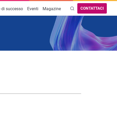
CONTATTACI
e di successo
Eventi
Magazine
AREE DI INTERESSE
Aziende collegate allo studio
Antiriciclaggio
Consulenti del Lavoro
Paghe e gestione del personale
Dichiarazioni Fiscali
Software Fatturazione Commercialisti
Software Giovani Commercialisti
Service Contabilità per Commercialisti