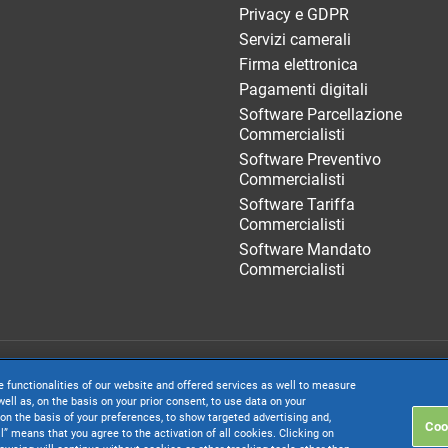
Privacy e GDPR
Servizi camerali
Firma elettronica
Pagamenti digitali
Software Parcellazione
Commercialisti
Software Preventivo
Commercialisti
Software Tariffa
Commercialisti
Software Mandato
Commercialisti
. società con socio unico soggetta all’attività di direzione e coordinamento di 
e functionalities of our website and offered services as well to measure
. € 24.000.000 I.v. - C.C.I.A.A. delle Marche - P.I. 01035310414
ell as, on the basis on your prior consent, to use data on your
on the basis of your preferences, to show targeted advertising and,
Coo
inistrativa: Via Sandro Pertini, 88 - 61122 Pesaro (PU) - Tutti i diritti riservati
ll” means that you agree to the activation of all cookies. Clicking on