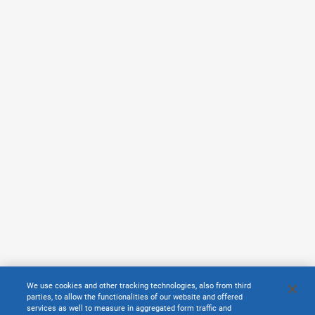
We use cookies and other tracking technologies, also from third
parties, to allow the functionalities of our website and offered
services as well to measure in aggregated form traffic and