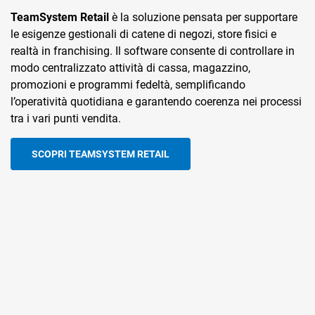
TeamSystem Retail
TeamSystem Commerce
E-Commerce APP è
l’estensione mobile di TeamSystem
è la soluzione pensata per supportare
permette di gestire in modo
le esigenze gestionali di catene di negozi, store fisici e
integrato tutte le attività di vendita online. Consente la
Commerce
, pensata per offrire agli utenti un’esperienza di
realtà in franchising. Il software consente di controllare in
sincronizzazione automatica di ordini, clienti, listini e
acquisto ottimizzata da smartphone e tablet. L’app
modo centralizzato attività di cassa, magazzino,
disponibilità di magazzino, offrendo una gestione unificata
consente di navigare il catalogo, acquistare in pochi
promozioni e programmi fedeltà, semplificando
tra canali fisici e digitali. Il sistema supporta anche attività
passaggi, ricevere aggiornamenti tramite notifiche e
l’operatività quotidiana e garantendo coerenza nei processi
di marketing, personalizzazione del catalogo e funzioni
accedere rapidamente a promozioni e preferiti.
tra i vari punti vendita.
avanzate per la gestione dei contenuti.
SCOPRI E-COMMERCE APP
SCOPRI TEAMSYSTEM RETAIL
SCOPRI ECOMMERCE