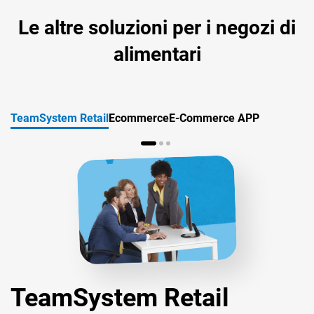
Le altre soluzioni per i negozi di
alimentari
TeamSystem Retail
Ecommerce
E-Commerce APP
TeamSystem Retail
Ecommerce
E-Commerce APP