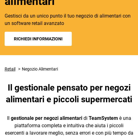
alimentari
Gestisci da un unico punto il tuo negozio di alimentari con
un software retail avanzato
RICHIEDI INFORMAZIONI
CRM
Ecommerce
Retail
Negozio Alimentari
Email Marketing
Il gestionale pensato per negozi
Fatturazione
alimentari e piccoli supermercati
Financial Solutions
HR
Il
gestionale per negozi alimentari
di
TeamSystem
è una
Trust Services
piattaforma completa e intuitiva che aiuta i piccoli
esercenti a lavorare meglio, senza errori e con più tempo da