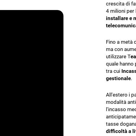
crescita di f
Piattaforma digitale per gestione crediti
S
4 milioni per
installare e 
R
telecomunic
P
Fino a metà 
ma con aumen
utilizzare T
ea
quale hanno 
tra cui
Incass
gestionale
.
All'estero i 
modalità anti
l'incasso med
anticipatame
tasse doganal
difficoltà a l