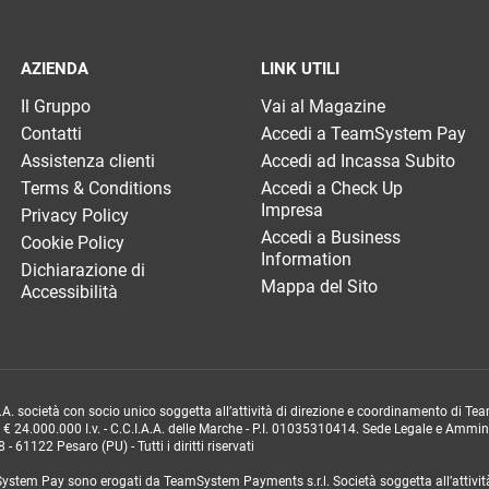
AZIENDA
LINK UTILI
Il Gruppo
Vai al Magazine
Contatti
Accedi a TeamSystem Pay
Assistenza clienti
Accedi ad Incassa Subito
Terms & Conditions
Accedi a Check Up
Impresa
Privacy Policy
Accedi a Business
Cookie Policy
Information
Dichiarazione di
Mappa del Sito
Accessibilità
. società con socio unico soggetta all’attività di direzione e coordinamento di 
. € 24.000.000 I.v. - C.C.I.A.A. delle Marche - P.I. 01035310414. Sede Legale e Ammini
 - 61122 Pesaro (PU) - Tutti i diritti riservati
mSystem Pay sono erogati da TeamSystem Payments s.r.l. Società soggetta all’attività