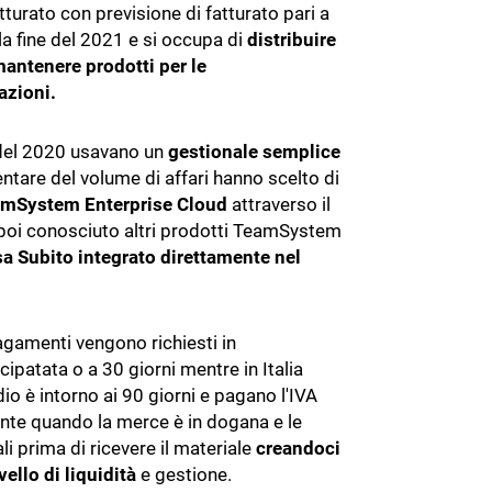
atturato con previsione di fatturato pari a
ervizio per la valutazione sostenibilità di un'attività
 la fine del 2021 e si occupa di
distribuire
mantenere prodotti per le
ating Platform
azioni.
iattaforma per la gestione del rischio di credito
del 2020 usavano un
gestionale semplice
tare del volume di affari hanno scelto di
mSystem Enterprise Cloud
attraverso il
poi conosciuto altri prodotti TeamSystem
a Subito integrato direttamente nel
pagamenti vengono richiesti in
cipatata o a 30 giorni mentre in Italia
io è intorno ai 90 giorni e pagano l'IVA
nte quando la merce è in dogana e le
i prima di ricevere il materiale
creandoci
ivello di liquidità
e gestione.