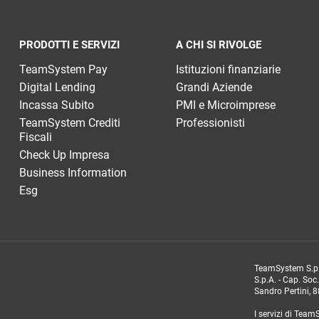
PRODOTTI E SERVIZI
A CHI SI RIVOLGE
TeamSystem Pay
Istituzioni finanziarie
Digital Lending
Grandi Aziende
Incassa Subito
PMI e Microimprese
TeamSystem Crediti
Professionisti
Fiscali
Check Up Impresa
Business Information
Esg
TeamSystem S.p.A
S.p.A. - Cap. Soc
Sandro Pertini, 88
I servizi di Tea