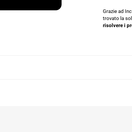
Grazie ad In
trovato la so
risolvere i p