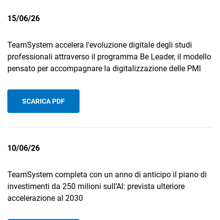
15/06/26
TeamSystem accelera l'evoluzione digitale degli studi
professionali attraverso il programma Be Leader, il modello
pensato per accompagnare la digitalizzazione delle PMI
CRM
Ecommerce
SCARICA PDF
Email Marketing
Fatturazione
10/06/26
Financial Solutions
TeamSystem completa con un anno di anticipo il piano di
HR
investimenti da 250 milioni sull’AI: prevista ulteriore
Trust Services
accelerazione al 2030